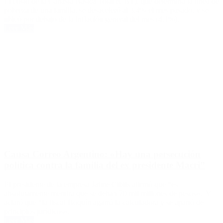
El costo de la Canasta Básica Total (CBT), que determina la línea de
pobreza de una familia, se desaceleró al 3,4% el mes pasado, y se
ubicó por debajo de la inflación general del mes (4,1%).
Leer Más
Causa Correo Argentino: «Hay una persecución
política contra la familia del ex presidente Macri”
El presidente de la empresa Jaime Cibils afirmó que “es
absolutamente mentira que se deban 70 mil millones de pesos». Y
aclaró que “la fiscal Boquín agarró la calculadora y se apartó de
principios jurídicos».
Leer Más