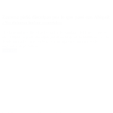
Zamora pidió disculpas por lo que pasó con Abigail:
«No debería haber ocurrido»
«Es lamentable» dijo el gobernador de Santiago del Estero, que se
vio obligado a pedir disculpas públicas luego de la lastimosa escena
donde un padre cargó en brazos a su hija enferma para poder
ingresar a su provincia.
Leer Más