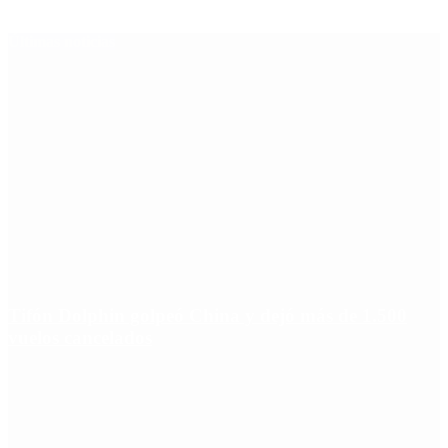
Últimas noticias
Tifón Dolphin golpeó China y dejó más de 1.500
vuelos cancelados