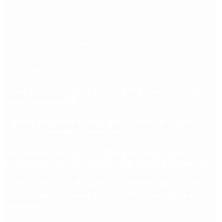
Etiquetas
Escándalo
Polemica
Gobierno
coronavirus
tensión
Elecciones
Alberto Fernandez
Macri
Argentina
cristina kirchner
mauricio macri
Dolar
FMI
Economia
Diputados
Cambiemos
Salud
PASO
Milei
Senado
juntos por el cambio
casos
inflacion
Congreso
CFK
Lo más visto
Tifón Dolphin golpeó China y dejó más de 1.500
vuelos cancelados
España responde a Italia por la crisis de Ceuta y
establece controles fronterizos
Desalojo exprés: qué cambia para inquilinos y
propietarios con el proyecto que aprobó el Senado
“Fuerza Suma”: el nuevo movimiento de Osvaldo
Cornide que propone un plan de desarrollo para la
Argentina