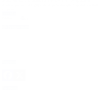
«Casa Nueva» a la familia Etchevehere y el correspondiente
desalojo pacífico del grupo de 40 personas que responden a Juan
Grabois.
Leer Más
Página 1 of 2
1
2
»
4D Producciones
Seguinos
Facebook