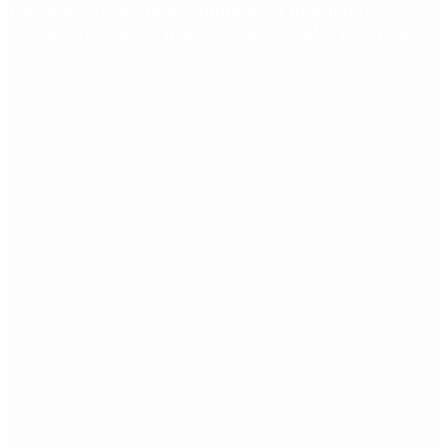
Desalojo exprés: qué cambia para inquilinos y
propietarios con el proyecto que aprobó el Senado
Redes Sociales