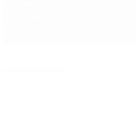
Política
Contactenos
9 de agosto, 2026
Economía
Sociedad
Quiénes Somos
Mundo
Inicio
>
Familia
Etiquetas Archivadas: Familia