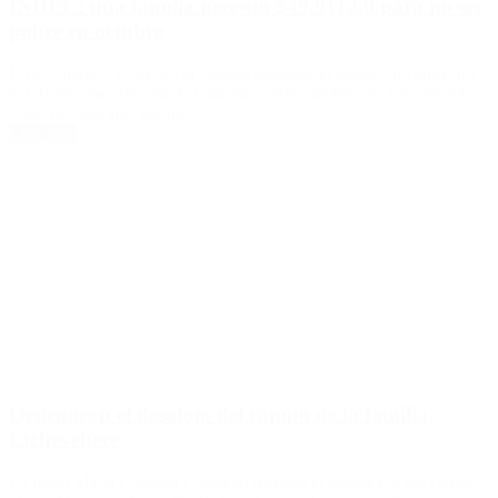
INDEC: una familia necesitó $49.911,60 para no ser
pobre en octubre
En los últimos 12 meses la canasta alimentaria registró un aumento
del 45,8% mientras que la total subió 40%, ambas por encima del
costo de vida, que fue del 37,2%.
Leer Más
Ordenaron el desalojo del campo de la familia
Etchevehere
La jueza María Carolina Castagno dispuso la restitución del campo