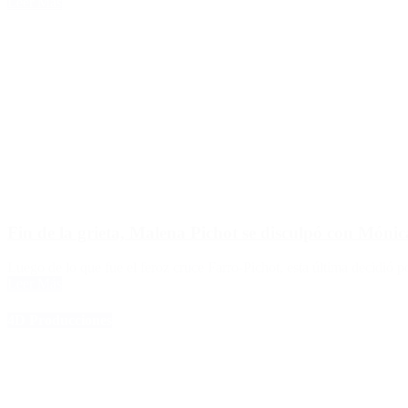
Leer Más
Fin de la grieta, Malena Pichot se disculpó con Móni
Luego de lo que fue el feroz cruce Farro-Pichot, esta última decidió p
Leer Más
4D Producciones