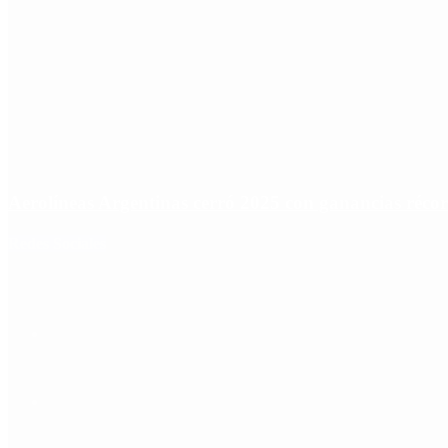
Aerolíneas Argentinas cerró 2025 con ganancias réco
Redes Sociales