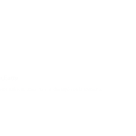
ca Farro
oner paños de agua fria y se disculpó con la uruguaya.