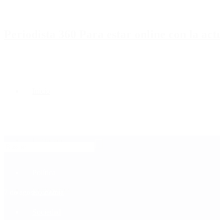
Periodista 360 Para estar online con la ac
Inicio
Destacado
Política
Contactenos
7 de agosto, 2026
Economía
Sociedad