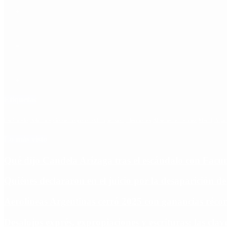
Etiquetas
Escándalo
Polemica
Gobierno
coronavirus
tensión
Elecciones
Alberto Fernandez
Macri
Arge
Lo más visto
Qué dijo Candela Arizaga tras el escándalo con Fa
Quiénes declararon en el juicio por la desaparición d
Aerolíneas Argentinas cerró 2025 con ganancias réco
Desalojos exprés, expropiaciones y escrituras: las cl