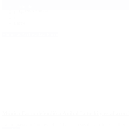
Mundo
Quiénes Somos
Inicio
>
Farro
Etiquetas Archivadas: Farro
Mónica Farro defendió a Anibal Lotocki y estallaron l
La uruguaya armó un revuelo bárbaro con sus declaraciones, a diferenc