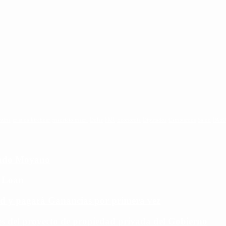
ntina
cristina kirchner
mauricio macri
Dolar
FMI
Economia
Diputados
Cambiemos
Salud
PAS
cundo Moyano
e Loan
rd y pagará Ganancias por primera vez
aves del proyecto de propiedad privada del Gobierno