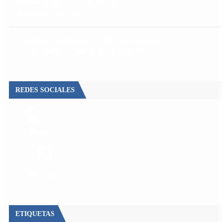
Quiénes declararon en el juicio por la
desaparición de Loan
Aerolíneas Argentinas cerró 2025 con ganancias
récord y pagará Ganancias por primera vez
REDES SOCIALES
ETIQUETAS