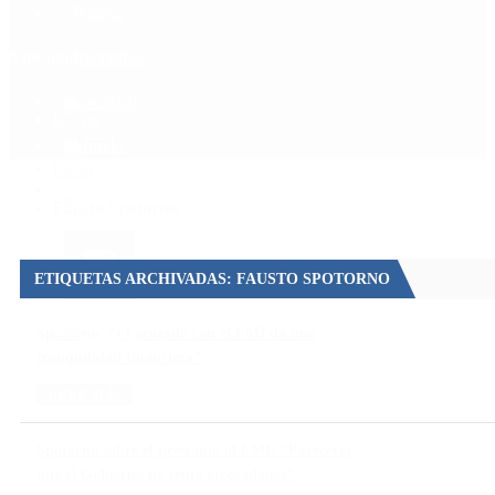
Política
Contactenos
6 de agosto, 2026
Economía
Sociedad
Quiénes Somos
Mundo
Inicio
>
Fausto Spotorno
ETIQUETAS ARCHIVADAS: FAUSTO SPOTORNO
Spotorno: “El acuerdo con el FMI da una
tranquilidad financiera”
LEER MÁS
Spotorno sobre el préstamo al FMI: “Parecería
que el Gobierno no tenía otros planes”