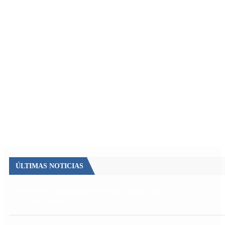
ÚLTIMAS NOTICIAS
Qué dijo Candela Arizaga tras el escándalo con
Facundo Moyano