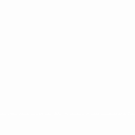
ntina
cristina kirchner
mauricio macri
Dolar
FMI
Economia
Diputados
Cambiemos
Salud
PAS