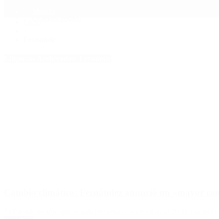
Mundo
Quiénes Somos
Inicio
>
Fernánde
Etiquetas Archivadas: Fernánde
Cambio climático: Fernández anunció un «mayor comp
El Presidente dijo que el país presentará «con miras al 2030 una meta 