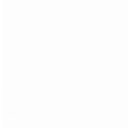
Etiquetas
Escándalo
Polemica
Gobierno
coronavirus
tensión
Elecciones
Alberto Fernandez
Macri
Arge
Lo más visto