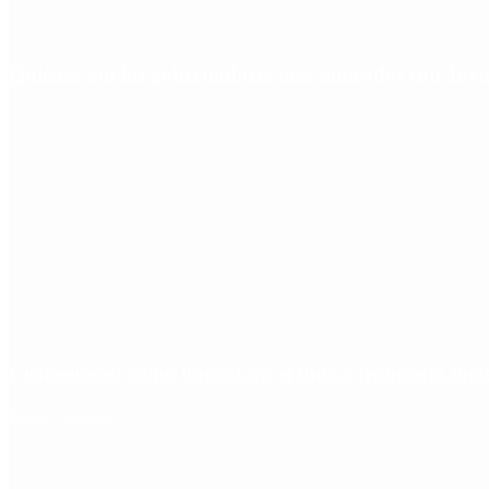
Quiénes son los gobernadores más alineados con Javie
Ciclogénesis: cómo impactará el nuevo fenómeno met
Redes Sociales