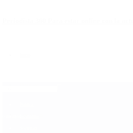
Periodista 360 Para estar online con la ac
Inicio
Destacado
Política
Contactenos
6 de agosto, 2026
Economía
Sociedad