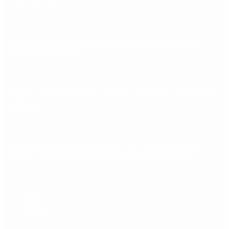
Últimas noticias
Qué dijo Candela Arizaga tras el escándalo con
Facundo Moyano
Quiénes declararon en el juicio por la desaparición
de Loan
Aerolíneas Argentinas cerró 2025 con ganancias
récord y pagará Ganancias por primera vez
Redes Sociales