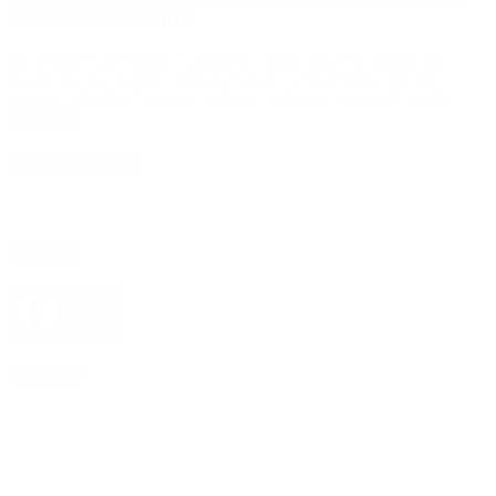
ya la hubo este año”
El diputado nacional de Cambiemos habló sobre la unidad del
bloque por no realizar cambios en la Reforma Previsional que
propuso el Gobierno y que ya tiene media sanción en el Senado.
Leer Más
4D Producciones
Seguinos
Facebook