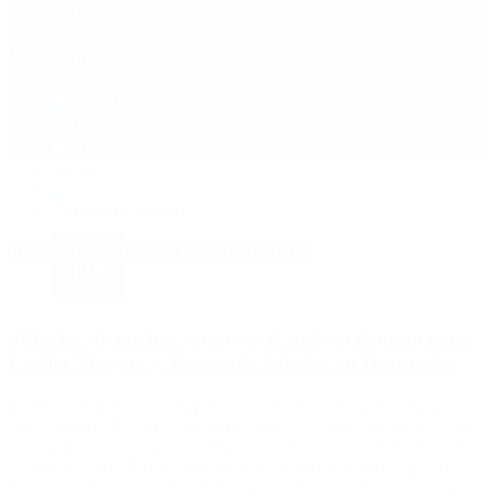
Política
Contactenos
7 de agosto, 2026
Economía
Sociedad
Quiénes Somos
Mundo
Inicio
>
Fernando Iglesias
Etiquetas Archivadas: Fernando Iglesias
«Macho de vitrina sos vos»: el furioso choque entre
Cecilia Moreau y Fernando Iglesias en Diputados
La titular de la Cámara Baja lo acusó de llamarla «pelotuda» por lo
bajo y lo tildó de «misógino maleducado». Clima caliente se vivió
este martes en la Cámara de Diputados luego de que la titular del
recinto, Cecilia Moreau, increpara al legislador de Juntos por el
Cambio (JxC), Fernando Iglesias, por llamarla «pelotuda». «¿Qué