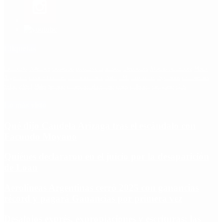
Etiquetas
Escándalo
Polemica
Gobierno
coronavirus
tensión
Elecciones
Alberto Fernandez
Macri
Argentina
cristina kirchner
mauricio macri
Dolar
FMI
Economia
Diputados
Cambiemos
Salud
PASO
Milei
Senado
juntos por el cambio
casos
inflacion
Congreso
CFK
Lo más visto
Qué dijo Candela Arizaga tras el escándalo con
Facundo Moyano
Quiénes declararon en el juicio por la desaparición
de Loan
Aerolíneas Argentinas cerró 2025 con ganancias
récord y pagará Ganancias por primera vez
Desalojos exprés, expropiaciones y escrituras: las