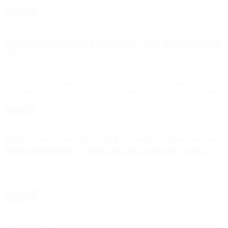
[…]
Leer Más
Cafiero cuestionó a la oposición “por su discurso del
odio”
Tras la polémica que se generó por el registro de audiencias que
tuvo Alberto Fernández en 2020, el jefe de Gabinete apuntó con
Fernando Iglesias y lo calificó como “muy canallesco” por el “daño”
que le hacen a la gente.
Leer Más
Solicitarán la exclusión de Fernando Iglesias por sus
dichos misóginos: «Todos los días nos dice putas»
La diputada del Frente De Todos, Gabriela Cerruti, repudió los
comentarios de su par opositor y advirtió que hará un pedido para
que sea apartado de su cargo en el Congreso.
Leer Más
Casaretto: «El diputado Iglesias permanentemente