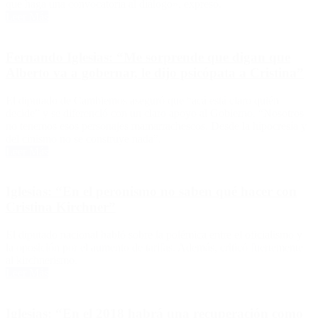
que haga una convocatoria al diálogo», expresó.
Leer Más
Fernando Iglesias: “Me sorprende que digan que
Alberto va a gobernar, le dijo psicópata a Cristina”
El diputado de Cambiemos aseguró que “acá está claro quién
decide” y se diferenció con un claro apoyo al Gobierno. “Nosotros
no tenemos esos personajes mamarrachescos. Desde la hipocresía y
del cinismo no se construye nada”.
Leer Más
Iglesias: “En el peronismo no saben qué hacer con
Cristina Kirchner”
El diputado nacional habló sobre la polémica entre el oficialismo y
la oposición por el aumento de tarifas. Además, criticó fuertemente
al kirchnerismo.
Leer Más
Iglesias: “En el 2018 habrá una recuperación como