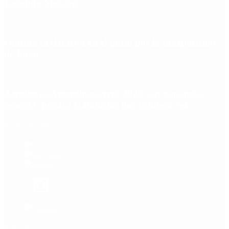
Facundo Moyano
Quiénes declararon en el juicio por la desaparición
de Loan
Aerolíneas Argentinas cerró 2025 con ganancias
récord y pagará Ganancias por primera vez
Redes Sociales
Etiquetas