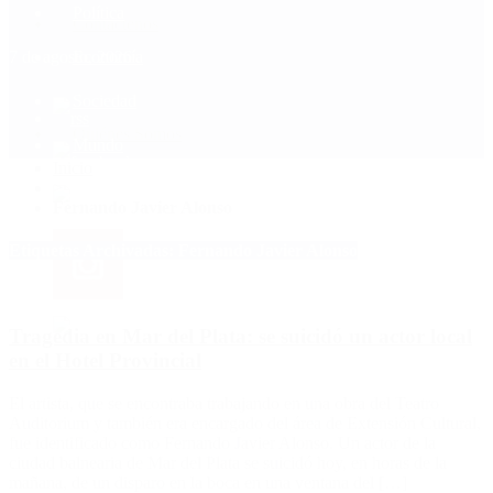
Política
Contactenos
7 de agosto, 2026
Economía
Sociedad
Quiénes Somos
Mundo
Inicio
>
Fernando Javier Alonso
Etiquetas Archivadas: Fernando Javier Alonso
Tragedia en Mar del Plata: se suicidó un actor local
en el Hotel Provincial
El artista, que se encontraba trabajando en una obra del Teatro
Auditorium y también era encargado del área de Extensión Cultural,
fue identificado como Fernando Javier Alonso. Un actor de la
ciudad balnearia de Mar del Plata se suicidó hoy, en horas de la
mañana, de un disparo en la boca en una ventana del […]