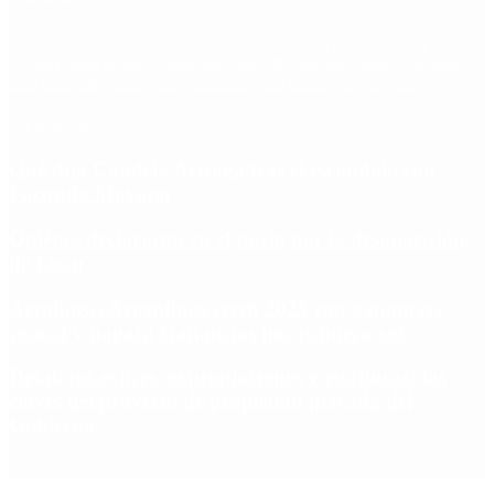
Escándalo
Polemica
Gobierno
coronavirus
tensión
Elecciones
Alberto Fernandez
Macri
Argentina
cristina kirchner
mauricio macri
Dolar
FMI
Economia
Diputados
Cambiemos
Salud
PASO
Milei
Senado
juntos por el cambio
casos
inflacion
Congreso
CFK
Lo más visto
Qué dijo Candela Arizaga tras el escándalo con
Facundo Moyano
Quiénes declararon en el juicio por la desaparición
de Loan
Aerolíneas Argentinas cerró 2025 con ganancias
récord y pagará Ganancias por primera vez
Desalojos exprés, expropiaciones y escrituras: las
claves del proyecto de propiedad privada del
Gobierno
Copyright 2025 © Todos los derechos reservados