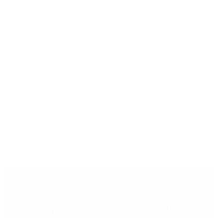
Últimas noticias
Qué dijo Candela Arizaga tras el escándalo con