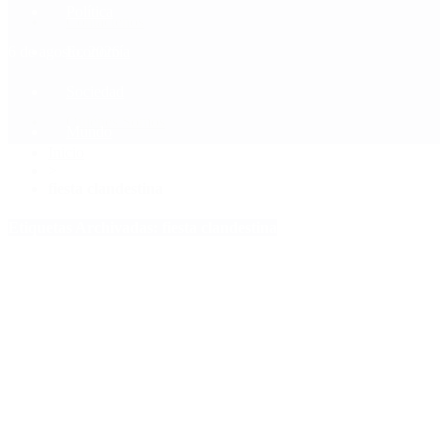
Política
Contactenos
6 de agosto, 2026
Economía
Sociedad
Quiénes Somos
Mundo
Inicio
>
fiesta clandestina
Etiquetas Archivadas: fiesta clandestina