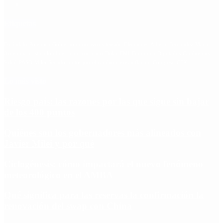
Etiquetas
Escándalo
Polemica
Gobierno
coronavirus
tensión
Elecciones
Alberto Fernandez
Macri
Argentina
cristina kirchner
mauricio macri
Dolar
FMI
Economia
Diputados
Cambiemos
Salud
PASO
Milei
Senado
juntos por el cambio
casos
inflacion
Congreso
CFK
Lo más visto
Riesgo país: las razones por las que sigue sin bajar
de los 400 puntos
Quiénes son los gobernadores más alineados con
Javier Milei y por qué
Ciclogénesis: cómo impactará el nuevo fenómeno
meteorológico en el AMBA
Qué significa para las reservas la confirmación la
renovación del swap con China