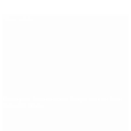
Últimas noticias
Riesgo país: las razones por las que sigue sin bajar
de los 400 puntos