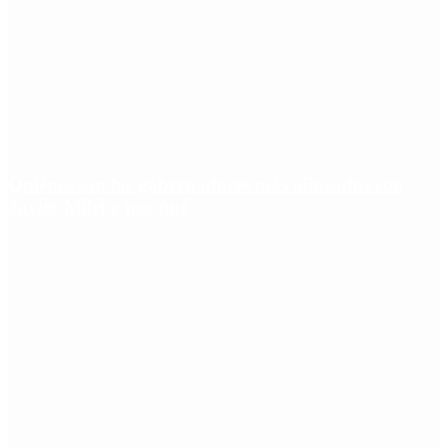
Quiénes son los gobernadores más alineados con
Javier Milei y por qué