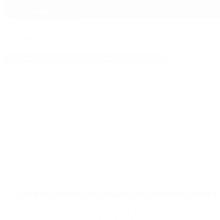
Mundo
Quiénes Somos
Inicio
>
Fiscal Fernando Rivarola
Etiquetas Archivadas: Fiscal Fernando Rivarola
El Gobierno de Chubut evalúa impulsar una sanción a
El ministro de Gobierno y Justicia, José Grazzini aseguró es muy gra