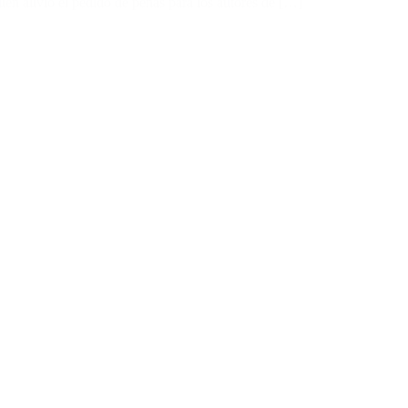
en alivió el pedido de penas para los autores de […]