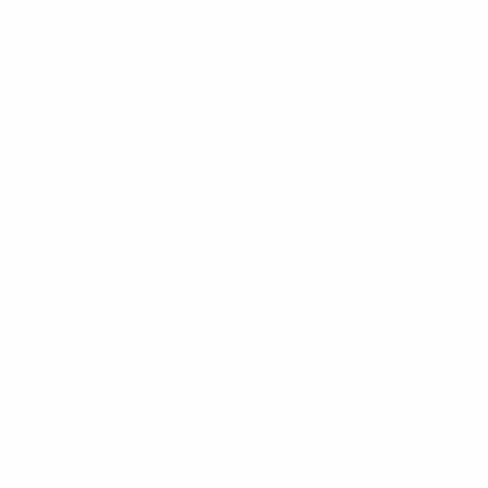
ntina
cristina kirchner
mauricio macri
Dolar
FMI
Economia
Diputados
Cambiemos
Salud
PAS