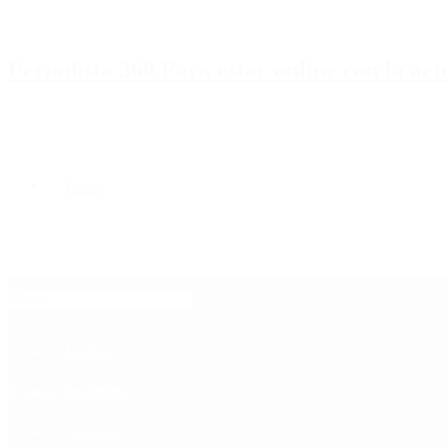
Periodista 360 Para estar online con la ac
Inicio
Destacado
Política
Contactenos
6 de agosto, 2026
Economía
Sociedad