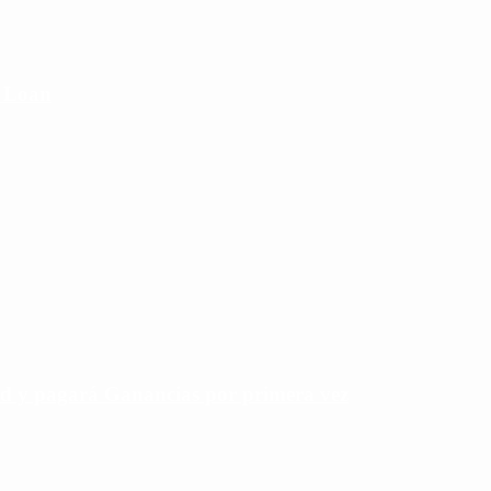
e Loan
rd y pagará Ganancias por primera vez