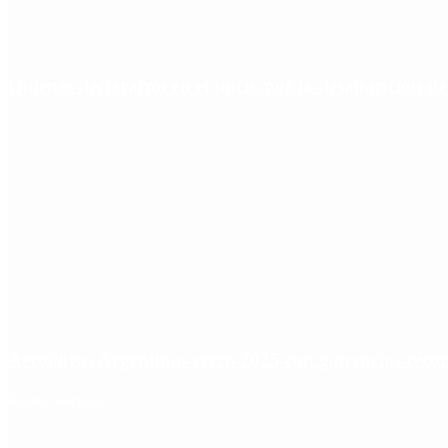
Quiénes declararon en el juicio por la desaparición d
Aerolíneas Argentinas cerró 2025 con ganancias réco
Redes Sociales