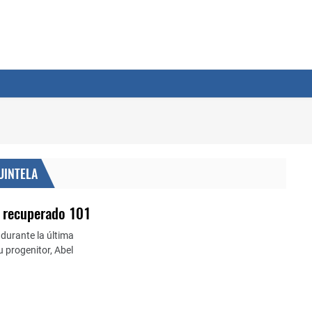
UINTELA
o recuperado 101
durante la última
u progenitor, Abel