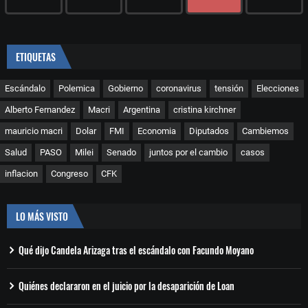
ETIQUETAS
Escándalo
Polemica
Gobierno
coronavirus
tensión
Elecciones
Alberto Fernandez
Macri
Argentina
cristina kirchner
mauricio macri
Dolar
FMI
Economia
Diputados
Cambiemos
Salud
PASO
Milei
Senado
juntos por el cambio
casos
inflacion
Congreso
CFK
LO MÁS VISTO
Qué dijo Candela Arizaga tras el escándalo con Facundo Moyano
Quiénes declararon en el juicio por la desaparición de Loan