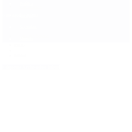
Política
Contactenos
6 de agosto, 2026
Economía
Sociedad
Quiénes Somos
Mundo
Inicio
>
fúbtol
Etiquetas Archivadas: fúbtol