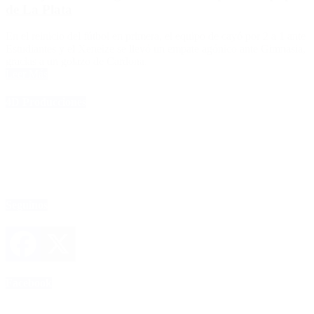
de La Plata
En el reinicio del fútbol en primera, el equipo de cayó por 2 a 1 ante
Estudiantes y el Xeneize se llevó un empate agónico ante Gimnasia,
gracias a un golazo de Cardona.
Leer Más
4D Producciones
Seguinos
Facebook