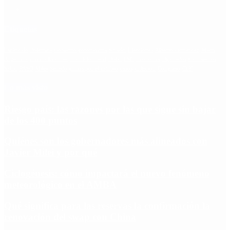
Etiquetas
Escándalo
Polemica
Gobierno
coronavirus
tensión
Elecciones
Alberto Fernandez
Macri
Argentina
cristina kirchner
mauricio macri
Dolar
FMI
Economia
Diputados
Cambiemos
Salud
PASO
Milei
Senado
juntos por el cambio
casos
inflacion
Congreso
CFK
Lo más visto
Riesgo país: las razones por las que sigue sin bajar
de los 400 puntos
Quiénes son los gobernadores más alineados con
Javier Milei y por qué
Ciclogénesis: cómo impactará el nuevo fenómeno
meteorológico en el AMBA
Qué significa para las reservas la confirmación la
renovación del swap con China