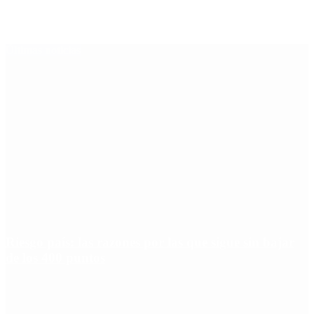
Últimas noticias
Riesgo país: las razones por las que sigue sin bajar
de los 400 puntos