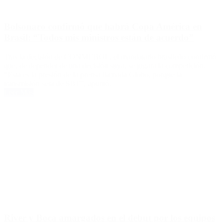
Bolsonaro confirmó que habrá Copa América en
Brasil: “Todos mis ministros están de acuerdo”
Tras la decisión de CONMEBOL, el mandatario brasileño confirmó
que, de depender de una decisión suya, se jugará la competición.
“Esta es la presión de la prensa llamada Globo, porque la
transmisión será de SBT”, apuntó.
Leer Más
River y Boca amargados en el debut por los equipos