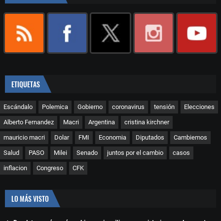
ETIQUETAS
Escándalo
Polemica
Gobierno
coronavirus
tensión
Elecciones
Alberto Fernandez
Macri
Argentina
cristina kirchner
mauricio macri
Dolar
FMI
Economia
Diputados
Cambiemos
Salud
PASO
Milei
Senado
juntos por el cambio
casos
inflacion
Congreso
CFK
LO MÁS VISTO