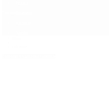
Política
Contactenos
7 de agosto, 2026
Economía
Sociedad
Quiénes Somos
Mundo
Inicio
>
Gabinete
Etiquetas Archivadas: Gabinete