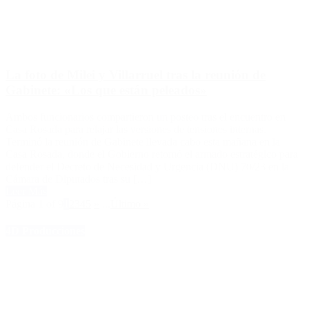
La foto de Milei y Villarruel tras la reunión de
Gabinete: «Los que están peleados»
Ambos funcionarios compartieron un posteo tras el encuentro en
Casa Rosada para relajar las versiones de tensiones internas.
Terminó la reunión de Gabinete llevada cabo esta mañana en la
Casa Rosada, donde el Gobierno retomó el armado estratégico para
defender el Decreto de Necesidad y Urgencia (DNU) 70/23 en la
Cámara de Diputados tras su […]
Leer Más
Página 1 of 9
1
2
3
4
5
»
...
Último »
4D Producciones