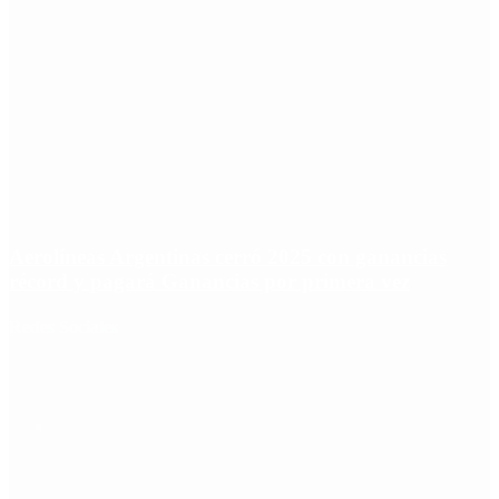
Aerolíneas Argentinas cerró 2025 con ganancias
récord y pagará Ganancias por primera vez
Redes Sociales