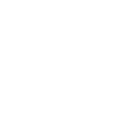
Quiénes declararon en el juicio por la desaparición
de Loan
Aerolíneas Argentinas cerró 2025 con ganancias
récord y pagará Ganancias por primera vez
Desalojos exprés, expropiaciones y escrituras: las
claves del proyecto de propiedad privada del
Gobierno
Copyright 2025 © Todos los derechos reservados