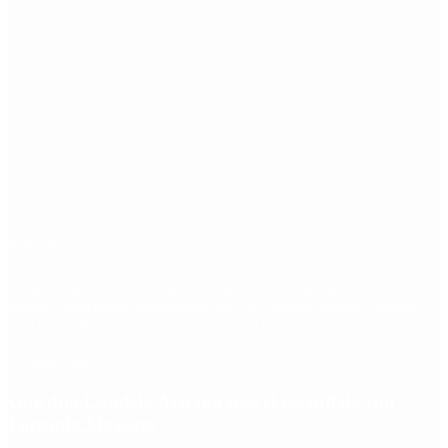
Etiquetas
Escándalo
Polemica
Gobierno
coronavirus
tensión
Elecciones
Alberto Fernandez
Macri
Argentina
cristina kirchner
mauricio macri
Dolar
FMI
Economia
Diputados
Cambiemos
Salud
PASO
Milei
Senado
juntos por el cambio
casos
inflacion
Congreso
CFK
Lo más visto
Qué dijo Candela Arizaga tras el escándalo con
Facundo Moyano