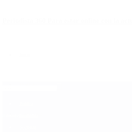
Periodista 360 Para estar online con la ac
Inicio
Destacado
Política
Contactenos
8 de agosto, 2026
Economía
Sociedad