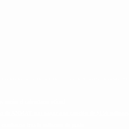
ntina
cristina kirchner
mauricio macri
Dolar
FMI
Economia
Diputados
Cambiemos
Salud
PAS
 según el calendario oficial
ias de ANMAT tras pagar una caución de $150 millones
 cambiaria tras la inflación de junio