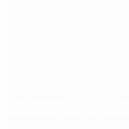
Etiquetas
Escándalo
Polemica
Gobierno
coronavirus
tensión
Elecciones
Alberto Fernandez
Macri
Arge
Lo más visto
Qué cobra cada beneficiario de ANSES el 14 de agosto,
Fentanilo contaminado: liberaron a dos exfuncionar
Dólar en agosto: a cuánto llegará el techo de la banda