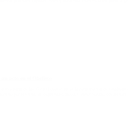
 fuerzas policiales impidan cortes y manifestaciones en la vía pública, 
 un acto en el Obelisco
cto a partir de las 17 en el cual se prevé la participación de estudiant
porteño por el Frente de Izquierda-Unidad, Gabriel Solano, encabezará 