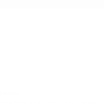
el pueblo»
de Seguridad «está atropellando la ley». El protocolo «anti-piquete»