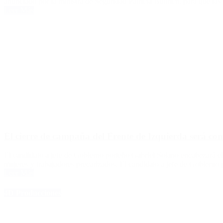
anunciado por la ministra de Seguridad Patricia Bullrich, para que las
Leer Más
El cierre de campaña del Frente de Izquierda será con
El candidato a jefe de Gobierno porteño Gabriel Solano encabezará el a
mujeres y trabajadores precarizados. El candidato a jefe de Gobierno 
Leer Más
4D Producciones