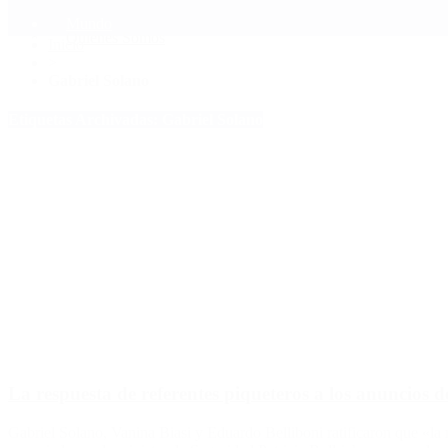
Mundo
Quiénes Somos
Inicio
>
Gabriel Solano
Etiquetas Archivadas: Gabriel Solano
La respuesta de referentes piqueteros a los anuncios
Gabriel Solano, Vanina Biasi y Eduardo Belliboni ratificaron que «la 