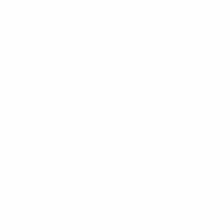
e Loan
rd y pagará Ganancias por primera vez