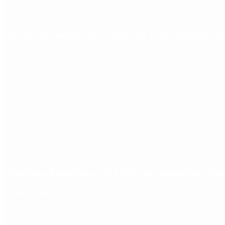
Quiénes declararon en el juicio por la desaparición d
Aerolíneas Argentinas cerró 2025 con ganancias réco
Redes Sociales