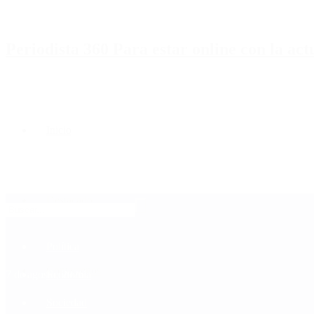
Periodista 360 Para estar online con la ac
Inicio
Destacado
Política
Contactenos
7 de agosto, 2026
Economía
Sociedad