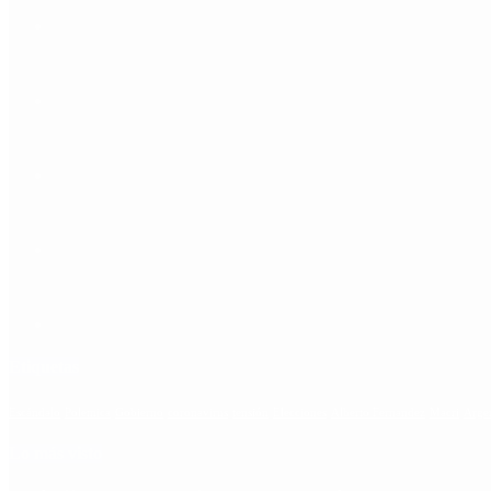
Etiquetas
Escándalo
Polemica
Gobierno
coronavirus
tensión
Elecciones
Alberto Fernandez
Macri
Arge
Lo más visto