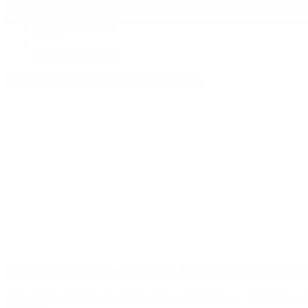
Mundo
Quiénes Somos
Inicio
>
gobernadores 2024
Etiquetas Archivadas: gobernadores 2024
Un peronista lidera el ranking de los gobernadores c
Una encuesta reveló que Osvaldo Jaldo, mandatario de Tucumán, es el