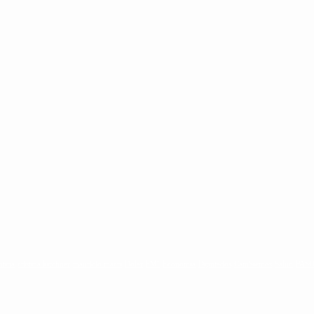
ntina
cristina kirchner
mauricio macri
Dolar
FMI
Economia
Diputados
Cambiemos
Salud
PAS