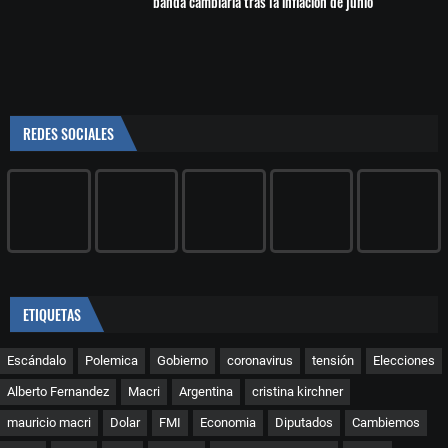
banda cambiaria tras la inflación de junio
REDES SOCIALES
ETIQUETAS
Escándalo
Polemica
Gobierno
coronavirus
tensión
Elecciones
Alberto Fernandez
Macri
Argentina
cristina kirchner
mauricio macri
Dolar
FMI
Economia
Diputados
Cambiemos