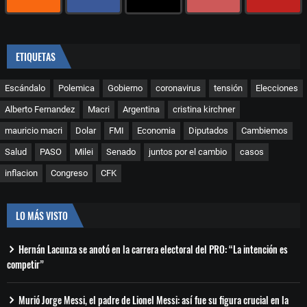
ETIQUETAS
Escándalo
Polemica
Gobierno
coronavirus
tensión
Elecciones
Alberto Fernandez
Macri
Argentina
cristina kirchner
mauricio macri
Dolar
FMI
Economia
Diputados
Cambiemos
Salud
PASO
Milei
Senado
juntos por el cambio
casos
inflacion
Congreso
CFK
LO MÁS VISTO
Hernán Lacunza se anotó en la carrera electoral del PRO: “La intención es
competir”
Murió Jorge Messi, el padre de Lionel Messi: así fue su figura crucial en la