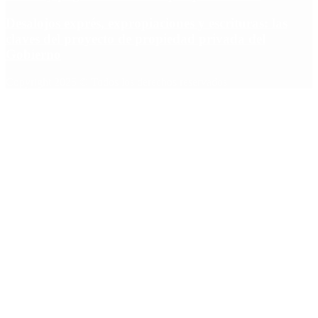
Desalojos exprés, expropiaciones y escrituras: las
claves del proyecto de propiedad privada del
Gobierno
Copyright 2025 © Todos los derechos reservados