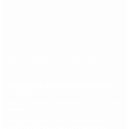
Etiquetas
Escándalo
Polemica
Gobierno
coronavirus
tensión
Elecciones
Alberto Fernandez
Macri
Argentina
cristina kirchner
mauricio macri
Dolar
FMI
Economia
Diputados
Cambiemos
Salud
PASO
Milei
Senado
juntos por el cambio
casos
inflacion
Congreso
CFK
Lo más visto
Qué dijo Candela Arizaga tras el escándalo con
Facundo Moyano
Quiénes declararon en el juicio por la desaparición
de Loan
Aerolíneas Argentinas cerró 2025 con ganancias
récord y pagará Ganancias por primera vez