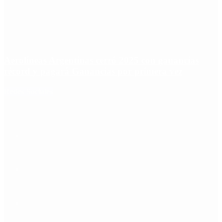
Aerolíneas Argentinas cerró 2025 con ganancias
récord y pagará Ganancias por primera vez
Redes Sociales