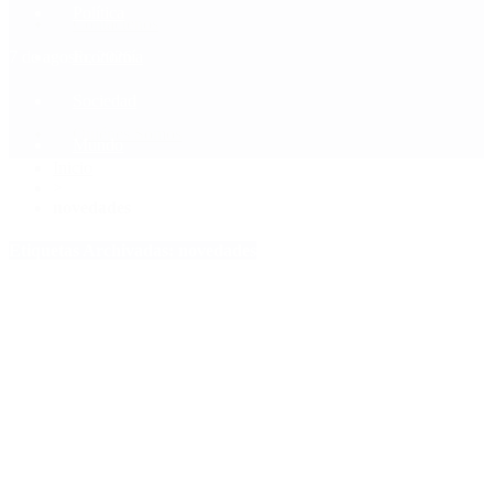
Política
Contactenos
7 de agosto, 2026
Economía
Sociedad
Quiénes Somos
Mundo
Inicio
>
novedades
Etiquetas Archivadas: novedades