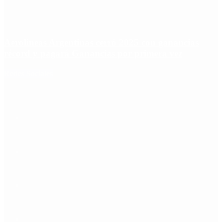
Aerolíneas Argentinas cerró 2025 con ganancias
récord y pagará Ganancias por primera vez
Redes Sociales