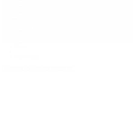
Política
Contactenos
7 de agosto, 2026
Economía
Sociedad
Quiénes Somos
Mundo
Inicio
>
nueve autos
Etiquetas Archivadas: nueve autos