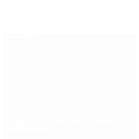
Últimas noticias
Qué dijo Candela Arizaga tras el escándalo con
Facundo Moyano