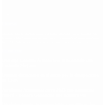
Etiquetas
Escándalo
Polemica
Gobierno
coronavirus
tensión
Elecciones
Alberto Fernandez
Macri
Argentina
cristina kirchner
mauricio macri
Dolar
FMI
Economia
Diputados
Cambiemos
Salud
PASO
Milei
Senado
juntos por el cambio
casos
inflacion
Congreso
CFK
Lo más visto
Qué dijo Candela Arizaga tras el escándalo con
Facundo Moyano
Quiénes declararon en el juicio por la desaparición
de Loan
Aerolíneas Argentinas cerró 2025 con ganancias
récord y pagará Ganancias por primera vez
Desalojos exprés, expropiaciones y escrituras: las