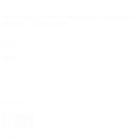
Accidente en cadena en Panamericana: nueve autos
chocaron y hay un herido
Sucedió esta mañana en el kilómetro 30 de la autopista, sentido
Capital Federal.
Leer Más
4D Producciones
Seguinos
Facebook