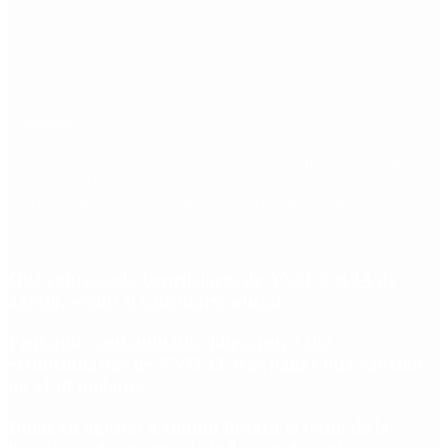
Etiquetas
Escándalo
Polemica
Gobierno
coronavirus
tensión
Elecciones
Alberto Fernandez
Macri
Argentina
cristina kirchner
mauricio macri
Dolar
FMI
Economia
Diputados
Cambiemos
Salud
PASO
Milei
Senado
juntos por el cambio
casos
inflacion
Congreso
CFK
Lo más visto
Qué cobra cada beneficiario de ANSES el 14 de
agosto, según el calendario oficial
Fentanilo contaminado: liberaron a dos
exfuncionarias de ANMAT tras pagar una caución
de $150 millones
Dólar en agosto: a cuánto llegará el techo de la