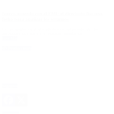
Nuevo acuerdo con el FMI: el directorio fijó una
fecha para analizar los términos
La reprogramación de desembolsos ya está pactada entre las
autoridades nacionales y el organismo multilateral.
Leer Más
4D Producciones
Seguinos
Facebook