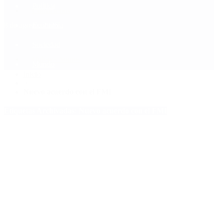
Política
Contactenos
8 de agosto, 2026
Economía
Sociedad
Quiénes Somos
Mundo
Inicio
>
Nuevo acuerdo con el FMI
Etiquetas Archivadas: Nuevo acuerdo con el FMI