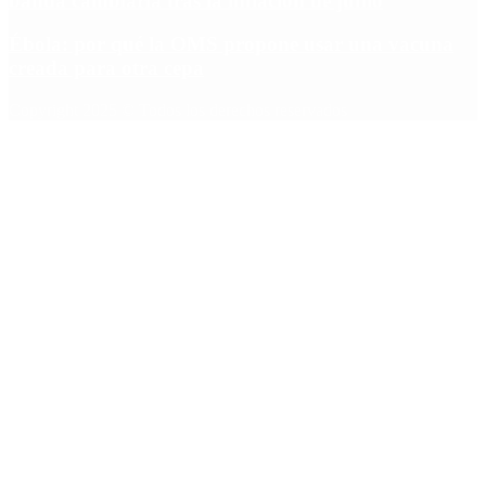
banda cambiaria tras la inflación de junio
Ébola: por qué la OMS propone usar una vacuna
creada para otra cepa
Copyright 2025 © Todos los derechos reservados