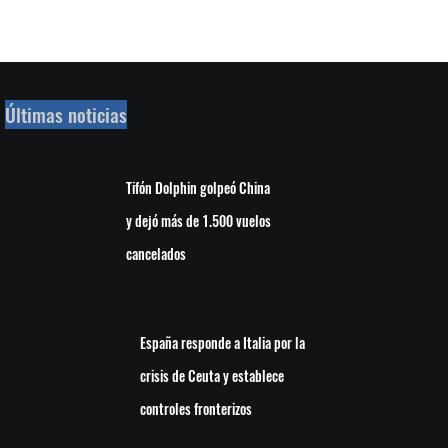
Últimas noticias
Tifón Dolphin golpeó China
y dejó más de 1.500 vuelos
cancelados
España responde a Italia por la
crisis de Ceuta y establece
controles fronterizos