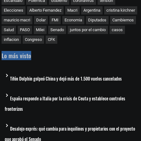
Escándalo
Polemica
Gobierno
coronavirus
tensión
Elecciones
Alberto Fernandez
Macri
Argentina
cristina kirchner
mauricio macri
Dolar
FMI
Economia
Diputados
Cambiemos
Salud
PASO
Milei
Senado
juntos por el cambio
casos
inflacion
Congreso
CFK
Lo más visto
Tifón Dolphin golpeó China y dejó más de 1.500 vuelos cancelados
España responde a Italia por la crisis de Ceuta y establece controles
fronterizos
Desalojo exprés: qué cambia para inquilinos y propietarios con el proyecto
que aprobó el Senado