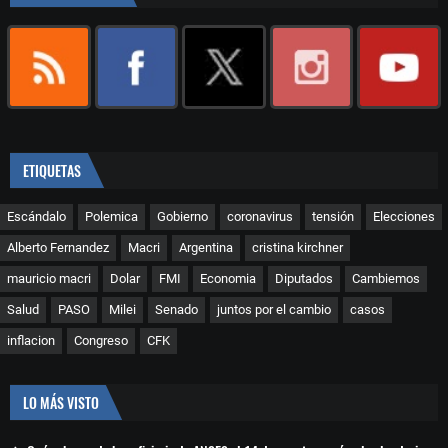
ETIQUETAS
Escándalo
Polemica
Gobierno
coronavirus
tensión
Elecciones
Alberto Fernandez
Macri
Argentina
cristina kirchner
mauricio macri
Dolar
FMI
Economia
Diputados
Cambiemos
Salud
PASO
Milei
Senado
juntos por el cambio
casos
inflacion
Congreso
CFK
LO MÁS VISTO