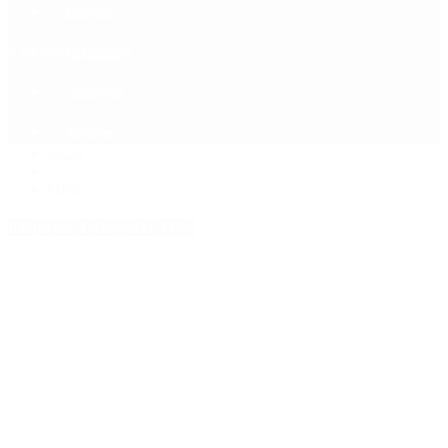
Política
Contactenos
6 de agosto, 2026
Economía
Sociedad
Quiénes Somos
Mundo
Inicio
>
Ojea
Etiquetas Archivadas: Ojea