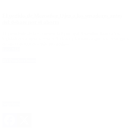
El pedido de Monseñor Ojea a los senadores antes
del debate por el aborto
El presidente de la Conferencia Episcopal Argentina llamó a los
legisladores a «una serena reflexión» y los instó a que «no renieguen
de sus convicciones más profundas».
Leer Más
4D Producciones
Seguinos