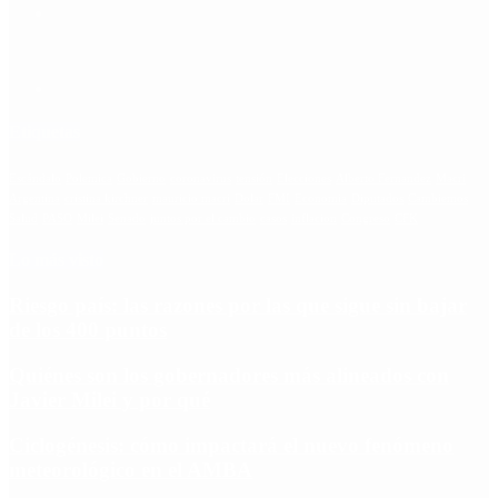
Etiquetas
Escándalo
Polemica
Gobierno
coronavirus
tensión
Elecciones
Alberto Fernandez
Macri
Argentina
cristina kirchner
mauricio macri
Dolar
FMI
Economia
Diputados
Cambiemos
Salud
PASO
Milei
Senado
juntos por el cambio
casos
inflacion
Congreso
CFK
Lo más visto
Riesgo país: las razones por las que sigue sin bajar
de los 400 puntos
Quiénes son los gobernadores más alineados con
Javier Milei y por qué
Ciclogénesis: cómo impactará el nuevo fenómeno
meteorológico en el AMBA