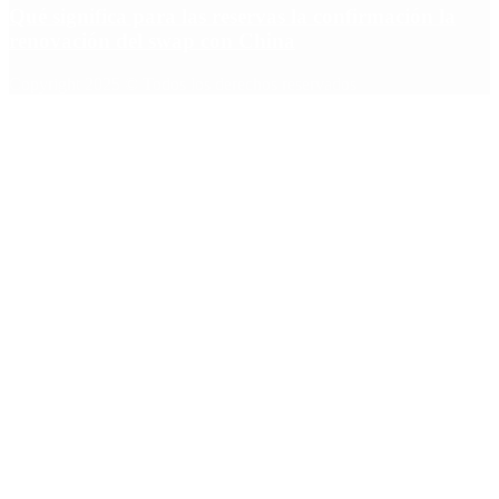
Qué significa para las reservas la confirmación la
renovación del swap con China
Copyright 2025 © Todos los derechos reservados