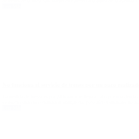
de trenes de la línea San Martín en Palermo a la altura de la avenida
Leer Más
No funciona el servicio de trenes por un paro realiza
La medida de fuerza es por 24 horas y se lleva a cabo por una deuda qu
Gobierno dictó la conciliación obligatoria, pero aún el sindicato no a
Leer Más