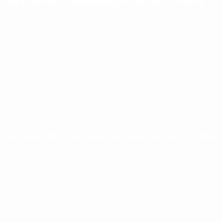
aves del proyecto de propiedad privada del Gobierno
raba desde 2019: el récord que superó en la era Milei