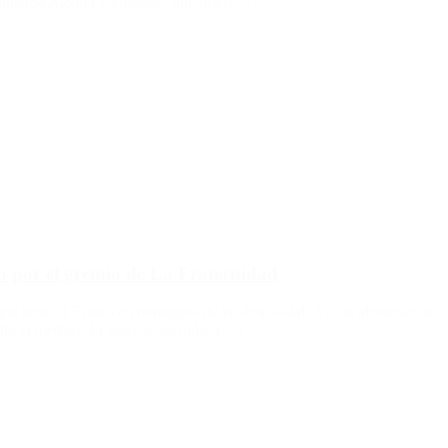
 Figueroa Alcorta y Dorrego, que dejó […]
do por el gremio de La Fraternidad
e tiene el Estado en reintegros de la obra social. Afecta alrededor de 5
cató la medida. El servicio de todas […]