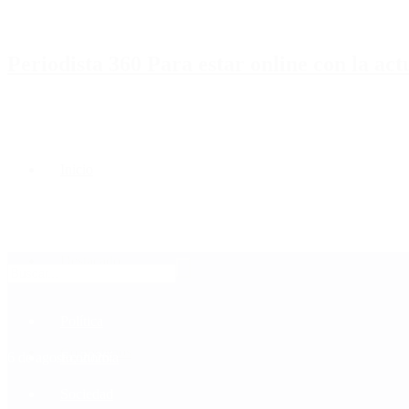
Periodista 360 Para estar online con la ac
Inicio
Destacado
Política
Contactenos
6 de agosto, 2026
Economía
Sociedad