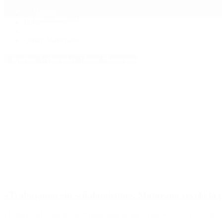
Mundo
Quiénes Somos
Inicio
>
Omar Maturano
Etiquetas Archivadas: Omar Maturano
«Trabajamos sin señalamiento», Maturano reveló la pr
El titular del sindicato de maquinistas aseguró que «se roban los ca