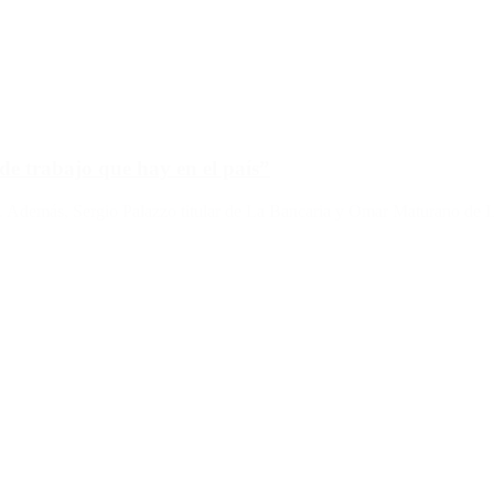
de trabajo que hay en el país”
. Además, Sergio Palazzo titular de La Bancaria y Omar Maturano de La