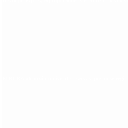
Desalojos exprés, expropiaciones y escrituras: las cl
El BCRA alcanzó un nivel de reservas que no se regist