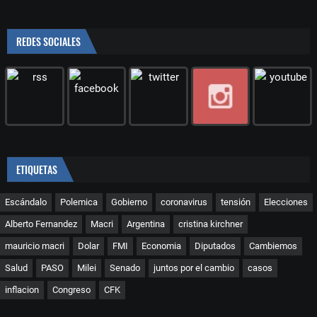
REDES SOCIALES
ETIQUETAS
Escándalo
Polemica
Gobierno
coronavirus
tensión
Elecciones
Alberto Fernandez
Macri
Argentina
cristina kirchner
mauricio macri
Dolar
FMI
Economia
Diputados
Cambiemos
Salud
PASO
Milei
Senado
juntos por el cambio
casos
inflacion
Congreso
CFK