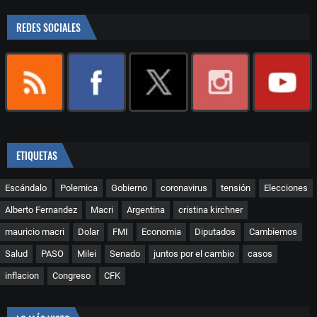
REDES SOCIALES
ETIQUETAS
Escándalo
Polemica
Gobierno
coronavirus
tensión
Elecciones
Alberto Fernandez
Macri
Argentina
cristina kirchner
mauricio macri
Dolar
FMI
Economia
Diputados
Cambiemos
Salud
PASO
Milei
Senado
juntos por el cambio
casos
inflacion
Congreso
CFK