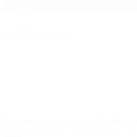
Mundo
Quiénes Somos
Inicio
>
opsocion
Etiquetas Archivadas: opsocion
Peña brinda su informe de gestión en Diputados y la
Se espera un duro enfrentamiento con la oposición, que le hará cuest