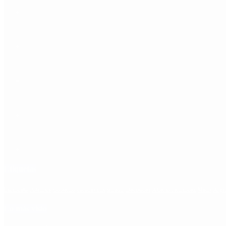
Etiquetas
Escándalo
Polemica
Gobierno
coronavirus
tensión
Elecciones
Alberto Fernandez
Macri
Arge
Lo más visto