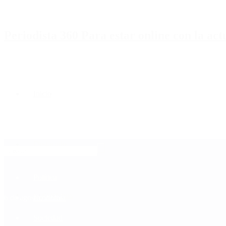
Periodista 360 Para estar online con la ac
Inicio
Destacado
Política
Contactenos
6 de agosto, 2026
Economía
Sociedad