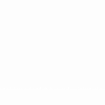
ntina
cristina kirchner
mauricio macri
Dolar
FMI
Economia
Diputados
Cambiemos
Salud
PAS