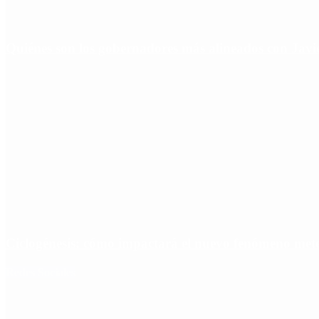
Quiénes son los gobernadores más alineados con Javie
Ciclogénesis: cómo impactará el nuevo fenómeno met
Redes Sociales