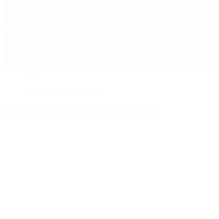
Política
Contactenos
9 de agosto, 2026
Economía
Sociedad
Quiénes Somos
Mundo
Inicio
>
Organizaciones políticas
Etiquetas Archivadas: Organizaciones políticas