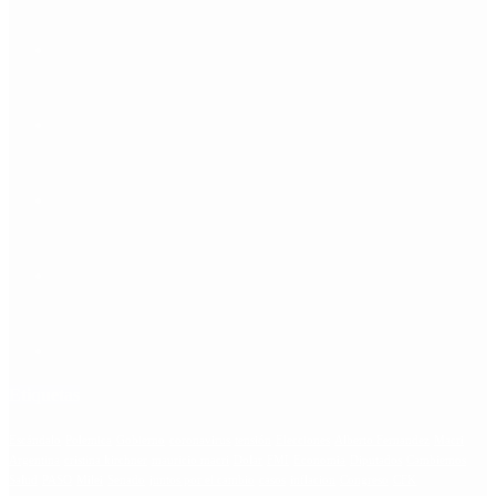
Etiquetas
Escándalo
Polemica
Gobierno
coronavirus
tensión
Elecciones
Alberto Fernandez
Macri
Argentina
cristina kirchner
mauricio macri
Dolar
FMI
Economia
Diputados
Cambiemos
Salud
PASO
Milei
Senado
juntos por el cambio
casos
inflacion
Congreso
CFK