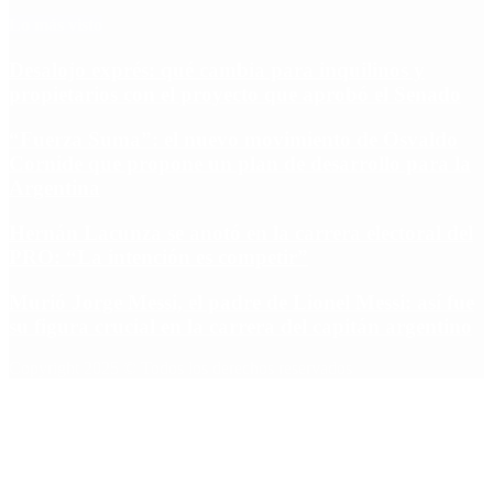
Lo más visto
Desalojo exprés: qué cambia para inquilinos y
propietarios con el proyecto que aprobó el Senado
“Fuerza Suma”: el nuevo movimiento de Osvaldo
Cornide que propone un plan de desarrollo para la
Argentina
Hernán Lacunza se anotó en la carrera electoral del
PRO: “La intención es competir”
Murió Jorge Messi, el padre de Lionel Messi: así fue
su figura crucial en la carrera del capitán argentino
Copyright 2025 © Todos los derechos reservados