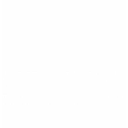
“Fuerza Suma”: el nuevo movimiento de Osvaldo
Cornide que propone un plan de desarrollo para la
Argentina
Hernán Lacunza se anotó en la carrera electoral del
PRO: “La intención es competir”
Redes Sociales