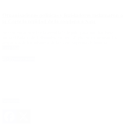
Organizaciones políticas y legisladores reclamaron a
la Corte la nulidad de la condena a Sala
Se concentraron sobre la avenida 9 de julio para marchar luego
hacia el Palacio de Tribunales, en cuyo 4º piso se encuentran los
despachos de los ministros de la Corte Suprema de Justicia.
Leer Más
4D Producciones
Seguinos