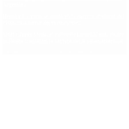
Argentina
Hernán Lacunza se anotó en la carrera electoral del
PRO: “La intención es competir”
Murió Jorge Messi, el padre de Lionel Messi: así fue
su figura crucial en la carrera del capitán argentino
Copyright 2025 © Todos los derechos reservados