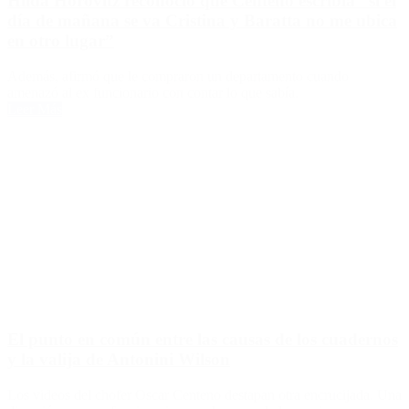
Hilda Horovitz reconoció que Centeno escribía “si el
día de mañana se va Cristina y Baratta no me ubica
en otro lugar”
Además, afirmó que le compraron un departamento cuando
amenazó al ex funcionario con contar lo que sabía.
Leer Más
El punto en común entre las causas de los cuadernos
y la valija de Antonini Wilson
Los videos del chofer Oscar Centeno destapan otra encrucijada. Una