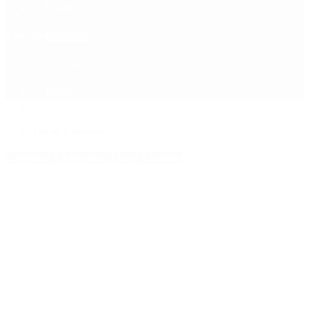
Política
Contactenos
9 de agosto, 2026
Economía
Sociedad
Quiénes Somos
Mundo
Inicio
>
Oscar Centeno
Etiquetas Archivadas: Oscar Centeno