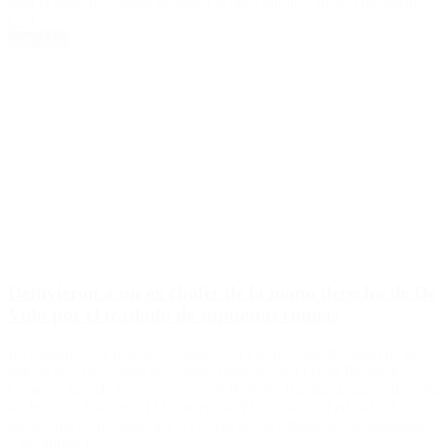
para el pago de coimas ligadas a la obra pública, fueron trasladados
[…]
Leer Más
Detuvieron a un ex chofer de la mano derecha de De
Vido por el traslado de supuestas coimas
Investigan si los bolsos con dinero en efectivo que llevaban de un
lado al otro provenían de coimas Detuvieron a Oscar Bernardo
Centeno, uno de los exchoferes de Roberto Baratta, la mano derecha
de Julio De Vido en el Ministerio de Planificación Federal. El
arresto fue confirmado a TN.com.ar por el Ministerio de Seguridad,
y la captura […]