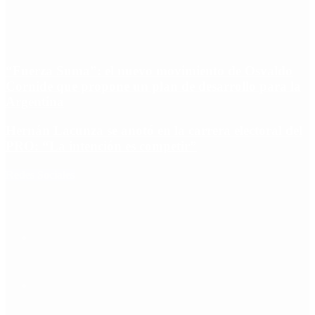
“Fuerza Suma”: el nuevo movimiento de Osvaldo
Cornide que propone un plan de desarrollo para la
Argentina
Hernán Lacunza se anotó en la carrera electoral del
PRO: “La intención es competir”
Redes Sociales