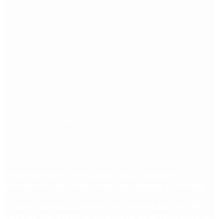
Etiquetas
Escándalo
Polemica
Gobierno
coronavirus
tensión
Elecciones
Alberto Fernandez
Macri
Argentina
cristina kirchner
mauricio macri
Dolar
FMI
Economia
Diputados
Cambiemos
Salud
PASO
Milei
Senado
juntos por el cambio
casos
inflacion
Congreso
CFK
Lo más visto
Desalojo exprés: qué cambia para inquilinos y
propietarios con el proyecto que aprobó el Senado
“Fuerza Suma”: el nuevo movimiento de Osvaldo
Cornide que propone un plan de desarrollo para la