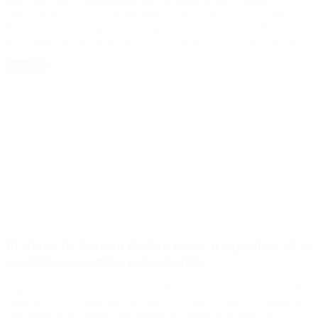
dirección y un ex funcionario unen la causa de las «coimas
millonarias» con los US$ 800 millones del empresario venezolano.
El kirchnerismo suma otra mancha a su expediente judicial y tal vez
sea considerada la causa más grave de la lista. El escándalo de las
[…]
Leer Más
El chofer de Baratta declaró como arrepentido: «Los
cuadernos son míos, yo los escribí»
Según trascendió, será excarcelado El ex chofer de Roberto Baratta
implicado en la causa que investiga presuntas coimas vinculadas a la
obra públicas por medio del traslado de bolsos con dinero en