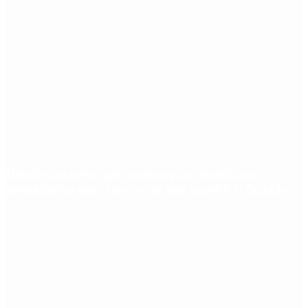
Desalojo exprés: qué cambia para inquilinos y
propietarios con el proyecto que aprobó el Senado