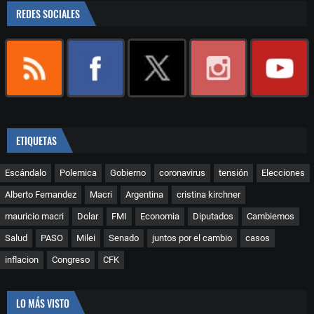
REDES SOCIALES
ETIQUETAS
Escándalo
Polemica
Gobierno
coronavirus
tensión
Elecciones
Alberto Fernandez
Macri
Argentina
cristina kirchner
mauricio macri
Dolar
FMI
Economia
Diputados
Cambiemos
Salud
PASO
Milei
Senado
juntos por el cambio
casos
inflacion
Congreso
CFK
LO MÁS VISTO