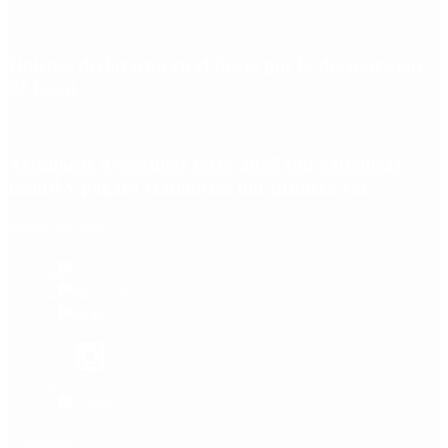
Quiénes declararon en el juicio por la desaparición
de Loan
Aerolíneas Argentinas cerró 2025 con ganancias
récord y pagará Ganancias por primera vez
Redes Sociales
Etiquetas