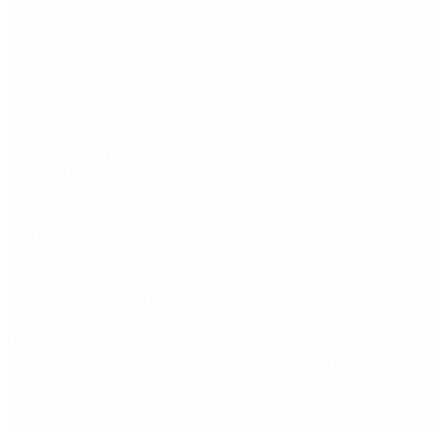
Escándalo
Polemica
Gobierno
coronavirus
tensión
Elecciones
Alberto Fernandez
Macri
Argentina
cristina kirchner
mauricio macri
Dolar
FMI
Economia
Diputados
Cambiemos
Salud
PASO
Milei
Senado
juntos por el cambio
casos
inflacion
Congreso
CFK
Lo más visto
Qué dijo Candela Arizaga tras el escándalo con
Facundo Moyano
Quiénes declararon en el juicio por la desaparición
de Loan
Aerolíneas Argentinas cerró 2025 con ganancias
récord y pagará Ganancias por primera vez
Desalojos exprés, expropiaciones y escrituras: las
claves del proyecto de propiedad privada del
Gobierno
Copyright 2025 © Todos los derechos reservados