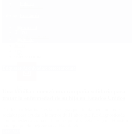
Política
Contactenos
7 de agosto, 2026
Economía
Sociedad
Quiénes Somos
Mundo
Inicio
>
osteosarcoma
Etiquetas Archivadas: osteosarcoma
Una familia comenzó una campaña solidaria para
tratar la enfermedad de su hija en Estados Unidos
“Todos por Martina”, es la consigna que circula mediante redes
sociales para ayudar a la menor de 11 años que fue diagnosticada
con un oesteosarcoma en fémur izquierdo. Deben viajar a Houston
para que pueda mejorar su calidad de vida.
Leer Más