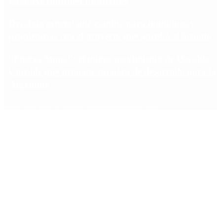
establece controles fronterizos
Desalojo exprés: qué cambia para inquilinos y
propietarios con el proyecto que aprobó el Senado
“Fuerza Suma”: el nuevo movimiento de Osvaldo
Cornide que propone un plan de desarrollo para la
Argentina
Copyright 2025 © Todos los derechos reservados