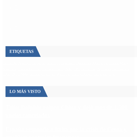
ETIQUETAS
Escándalo
Polemica
Gobierno
coronavirus
tensión
Elecciones
Alberto Fernandez
Macri
Argentina
cristina kirchner
mauricio macri
Dolar
FMI
Economia
Diputados
Cambiemos
Salud
PASO
Milei
Senado
juntos por el cambio
casos
inflacion
Congreso
CFK
LO MÁS VISTO
Tifón Dolphin golpeó China y dejó más de 1.500
vuelos cancelados
España responde a Italia por la crisis de Ceuta y