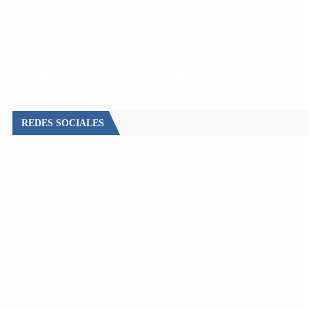
Desalojo exprés: qué cambia para inquilinos y
propietarios con el proyecto que aprobó el Senado
REDES SOCIALES