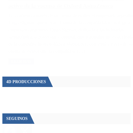
activo de la vacuna de Oxford AstraZeneca
Lo confirmó a través de su cuenta de twitter el empresario argentin
Hugo Sigman, quien es accionista de la compañía biotecnológica. 
empresario argentino, Hugo Sigman, dedicado a las industrias
farmacéutica, agroforestal y cultural, quien actualmente es accionis
de la compañía biotecnológica Mabxience, confirmó a través de su
cuenta de twitter que la compañía se […]
LEER MÁS
4D PRODUCCIONES
SEGUINOS