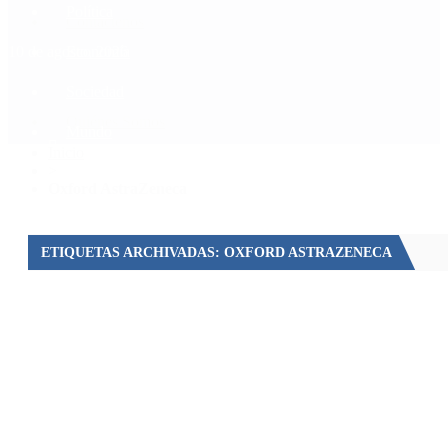
Política
Contactenos
10 de agosto, 2026
Economía
Sociedad
Quiénes Somos
Mundo
Inicio
>
Oxford AstraZeneca
ETIQUETAS ARCHIVADAS: OXFORD ASTRAZENECA