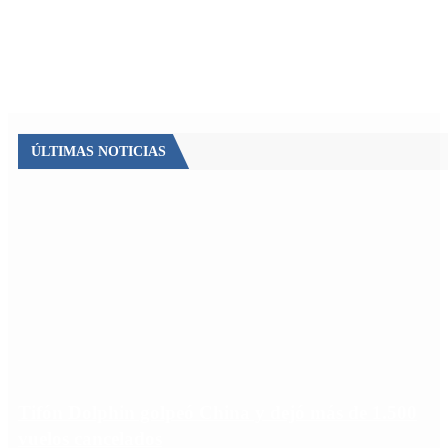
ÚLTIMAS NOTICIAS
Tifón Dolphin golpeó China y dejó más de 1.500
vuelos cancelados