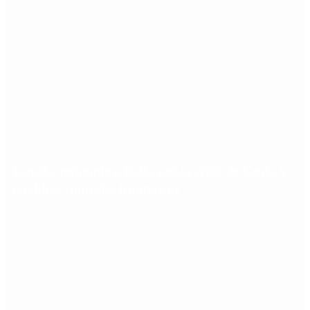
España responde a Italia por la crisis de Ceuta y
establece controles fronterizos