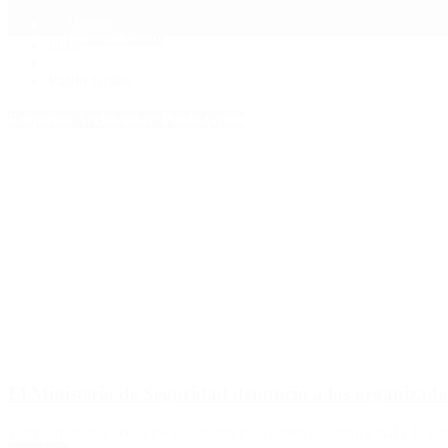
Mundo
Quiénes Somos
Inicio
>
Pablo Grillo
Etiquetas Archivadas: Pablo Grillo
El Ministerio de Seguridad denunció a los organizador
También fueron acusados por atentado al orden constitucional y la vi