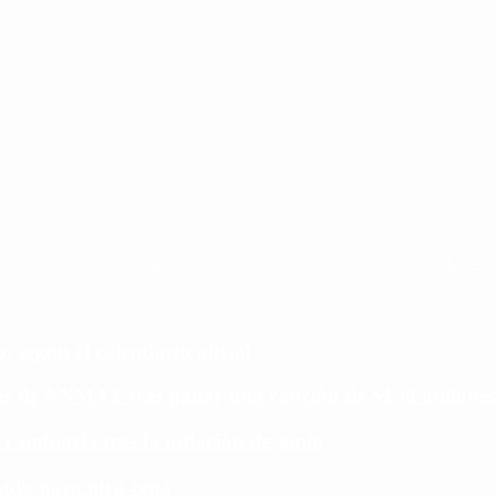
ntina
cristina kirchner
mauricio macri
Dolar
FMI
Economia
Diputados
Cambiemos
Salud
PAS
 según el calendario oficial
ias de ANMAT tras pagar una caución de $150 millones
 cambiaria tras la inflación de junio
ada para otra cepa