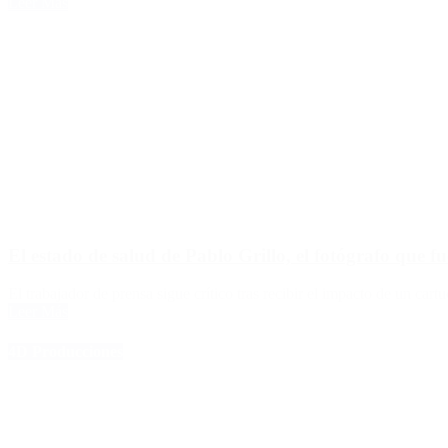
Leer Más
El estado de salud de Pablo Grillo, el fotógrafo que f
El trabajador de prensa sigue crítico tras recibir el impacto de un car
Leer Más
4D Producciones