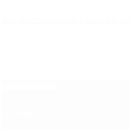
Periodista 360 Para estar online con la ac
Inicio
Destacado
Política
Contactenos
8 de agosto, 2026
Economía
Sociedad