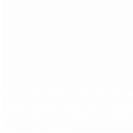
Etiquetas
Escándalo
Polemica
Gobierno
coronavirus
tensión
Elecciones
Alberto Fernandez
Macri
Arge
Lo más visto
Qué cobra cada beneficiario de ANSES el 14 de agosto,
Fentanilo contaminado: liberaron a dos exfuncionar
Dólar en agosto: a cuánto llegará el techo de la banda
Ébola: por qué la OMS propone usar una vacuna cre