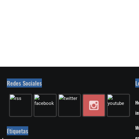
Redes Sociales
L
He
in
Mu
Etiquetas
en