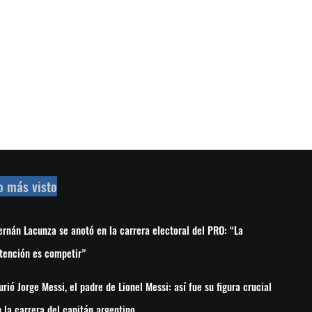
o más visto
rnán Lacunza se anotó en la carrera electoral del PRO: “La
tención es competir”
rió Jorge Messi, el padre de Lionel Messi: así fue su figura crucial
 la carrera del capitán argentino