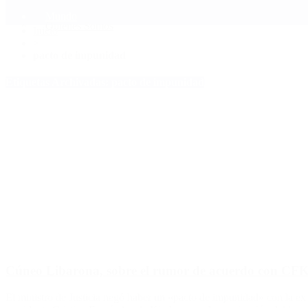
Mundo
Quiénes Somos
Inicio
>
pacto de impunidad
Etiquetas Archivadas: pacto de impunidad
Cúneo Libarona, sobre el rumor de acuerdo con CFK 
El ministro de Justicia negó haber un «pacto de impunidad» con la ex