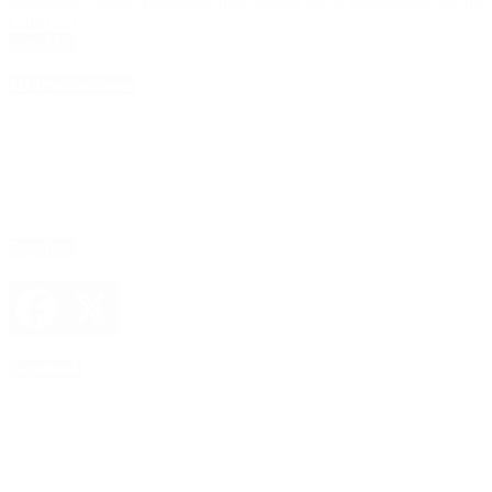
presidenta Cristina Fernández de Kirchner por la nominación del jue
Club […]
Leer Más
4D Producciones
Seguinos
Facebook