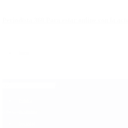
Periodista 360 Para estar online con la ac
Inicio
Destacado
Política
Contactenos
6 de agosto, 2026
Economía
Sociedad