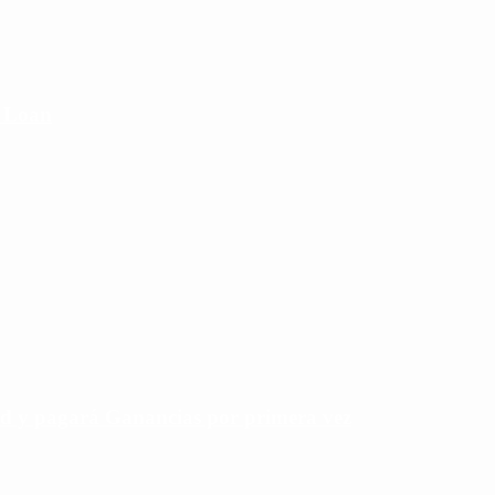
e Loan
rd y pagará Ganancias por primera vez