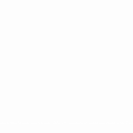
ntina
cristina kirchner
mauricio macri
Dolar
FMI
Economia
Diputados
Cambiemos
Salud
PAS