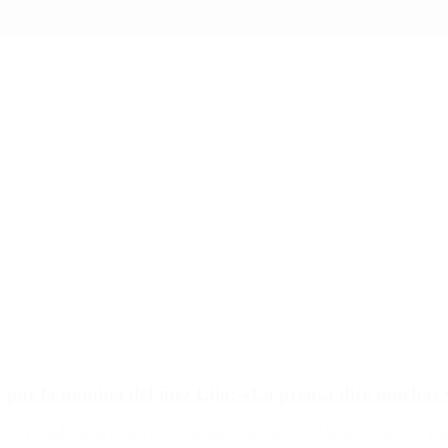
por la nomina del juez Lijo: «La prensa dice muchas 
 vicepresidente al respecto. El ministro de Justicia, Mariano Cúneo Li