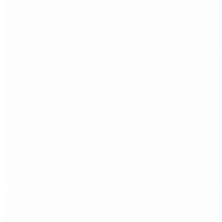
Quiénes declararon en el juicio por la desaparición d
Aerolíneas Argentinas cerró 2025 con ganancias réco
Redes Sociales