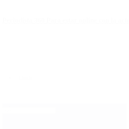
Periodista 360 Para estar online con la ac
Inicio
Destacado