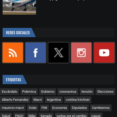
REDES SOCIALES
ETIQUETAS
Escándalo
Polemica
Gobierno
coronavirus
tensión
Elecciones
Alberto Fernandez
Macri
Argentina
cristina kirchner
mauricio macri
Dolar
FMI
Economia
Diputados
Cambiemos
Salud
PASO
Milei
Senado
juntos por el cambio
casos