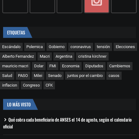
ETIQUETAS
Escándalo
Polemica
Gobierno
coronavirus
tensión
Elecciones
Alberto Fernandez
Macri
Argentina
cristina kirchner
mauricio macri
Dolar
FMI
Economia
Diputados
Cambiemos
Salud
PASO
Milei
Senado
juntos por el cambio
casos
inflacion
Congreso
CFK
LO MÁS VISTO
Qué cobra cada beneficiario de ANSES el 14 de agosto, según el calendario
oficial