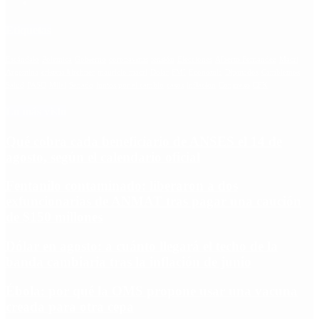
Etiquetas
Escándalo
Polemica
Gobierno
coronavirus
tensión
Elecciones
Alberto Fernandez
Macri
Argentina
cristina kirchner
mauricio macri
Dolar
FMI
Economia
Diputados
Cambiemos
Salud
PASO
Milei
Senado
juntos por el cambio
casos
inflacion
Congreso
CFK
Lo más visto
Qué cobra cada beneficiario de ANSES el 14 de
agosto, según el calendario oficial
Fentanilo contaminado: liberaron a dos
exfuncionarias de ANMAT tras pagar una caución
de $150 millones
Dólar en agosto: a cuánto llegará el techo de la
banda cambiaria tras la inflación de junio
Ébola: por qué la OMS propone usar una vacuna
creada para otra cepa