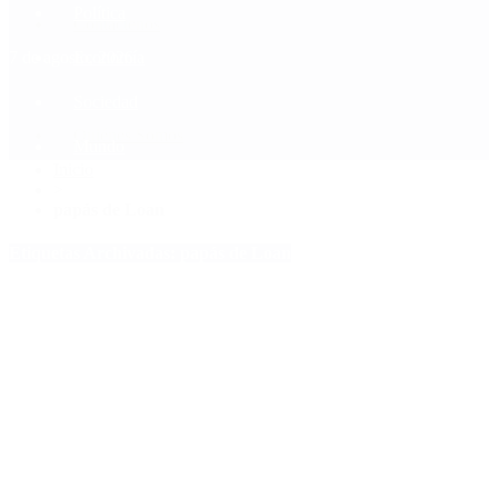
Política
Contactenos
7 de agosto, 2026
Economía
Sociedad
Quiénes Somos
Mundo
Inicio
>
papás de Loan
Etiquetas Archivadas: papás de Loan