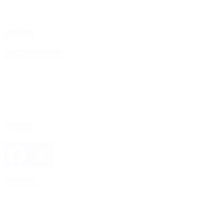
El abogado estalló contra la familia del niño desaparecido tras
asegurar que no le dieron importancia a una pista clave que les dio:
«Les chupó un huevo», arrojó.
Leer Más
4D Producciones
Seguinos
Facebook