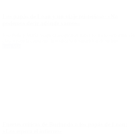
Los papás de Loan y un viaje misterioso: «No
podemos decir adónde vamos»
José Peña y María Noguera aseguraron haber recibido «información
clave» para la causa que investiga la desaparición de su hijo.
Leer Más
Fuertes críticas de Burlando a los papás de Loan:
«Los espera el infierno»