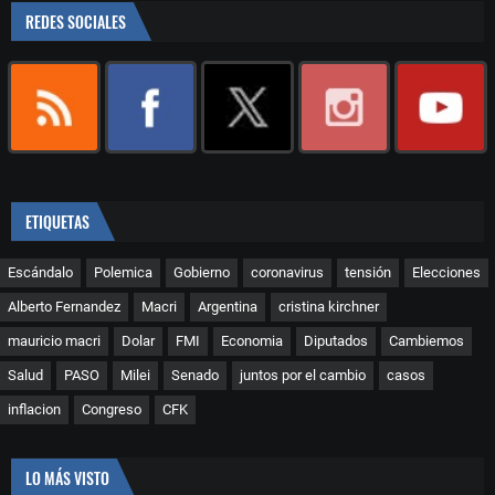
REDES SOCIALES
ETIQUETAS
Escándalo
Polemica
Gobierno
coronavirus
tensión
Elecciones
Alberto Fernandez
Macri
Argentina
cristina kirchner
mauricio macri
Dolar
FMI
Economia
Diputados
Cambiemos
Salud
PASO
Milei
Senado
juntos por el cambio
casos
inflacion
Congreso
CFK
LO MÁS VISTO