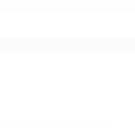
 por doping: «Hay que saber convivir con eso»
grarse en Qatar 2022: «Pasé de ser campeón del mundo, a que hoy no m