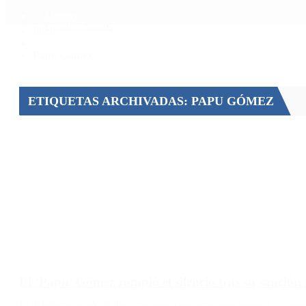
Mundo
Quiénes Somos
Inicio
>
Papu Gómez
ETIQUETAS ARCHIVADAS: PAPU GÓMEZ
El ‘Papu’ Gómez rompió el silencio tras su sanción
El delantero reveló el duro momento que atraviesa luego de consa