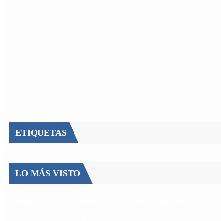
ETIQUETAS
Escándalo
Polemica
Gobierno
coronavirus
tensión
Elecciones
Alberto Fernandez
Macri
Arge
LO MÁS VISTO
Riesgo país: las razones por las que sigue sin bajar 