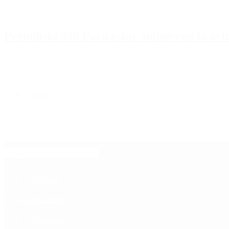
Periodista 360 Para estar online con la ac
Inicio
Destacado
Política
Contactenos
6 de agosto, 2026
Economía
Sociedad