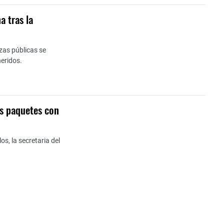
a tras la
rzas públicas se
heridos.
os paquetes con
los, la secretaria del