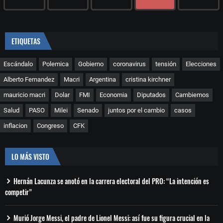
ETIQUETAS
Escándalo
Polemica
Gobierno
coronavirus
tensión
Elecciones
Alberto Fernandez
Macri
Argentina
cristina kirchner
mauricio macri
Dolar
FMI
Economia
Diputados
Cambiemos
Salud
PASO
Milei
Senado
juntos por el cambio
casos
inflacion
Congreso
CFK
LO MÁS VISTO
Hernán Lacunza se anotó en la carrera electoral del PRO: “La intención es
competir”
Murió Jorge Messi, el padre de Lionel Messi: así fue su figura crucial en la