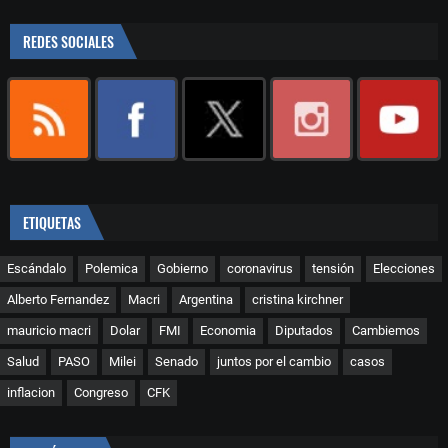
REDES SOCIALES
ETIQUETAS
Escándalo
Polemica
Gobierno
coronavirus
tensión
Elecciones
Alberto Fernandez
Macri
Argentina
cristina kirchner
mauricio macri
Dolar
FMI
Economia
Diputados
Cambiemos
Salud
PASO
Milei
Senado
juntos por el cambio
casos
inflacion
Congreso
CFK