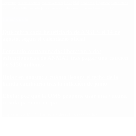
Argentina
cristina kirchner
mauricio macri
Dolar
FMI
Economia
Diputados
Cambiemos
Salud
PASO
Milei
Senado
juntos por el cambio
casos
inflacion
Congreso
CFK
Lo más visto
Qué cobra cada beneficiario de ANSES el 14 de
agosto, según el calendario oficial
Fentanilo contaminado: liberaron a dos
exfuncionarias de ANMAT tras pagar una caución
de $150 millones
Dólar en agosto: a cuánto llegará el techo de la
banda cambiaria tras la inflación de junio
Ébola: por qué la OMS propone usar una vacuna
creada para otra cepa
Copyright 2025 © Todos los derechos reservados