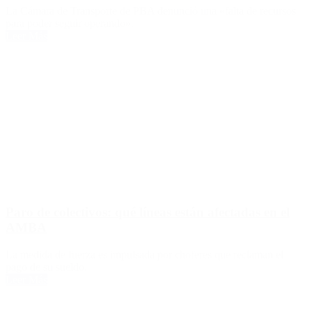
La Cámara de Transporte de PBA denunció una «falta de recursos
para poder seguir operando».
Leer Más
Paro de colectivos: qué líneas están afectadas en el
AMBA
La medida de fuerza es impulsada por choferes que reclaman el
pago de su sueldo.
Leer Más