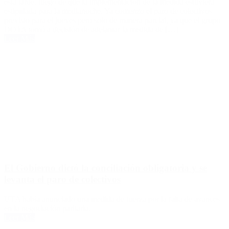
esta tarde, luego de que la implementación de la medida estuviera
estipulada para la medianoche. Ya comenzó el paro de colectivos
previsto para el jueves pero solo de manera parcial, ya que el grupo
DOTA tomó a decisión de adelantar la medida de […]
Leer Más
El Gobierno dictó la conciliación obligatoria y se
levanta el paro de colectivos
UTA había anunciado una medida de fuerza por la falta de avances
en la negociación paritaria.
Leer Más