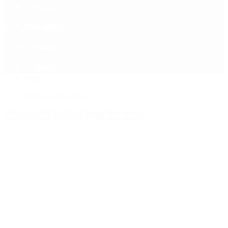
Política
Contactenos
8 de agosto, 2026
Economía
Sociedad
Quiénes Somos
Mundo
Inicio
>
Paro de colectivos
Etiquetas Archivadas: Paro de colectivos