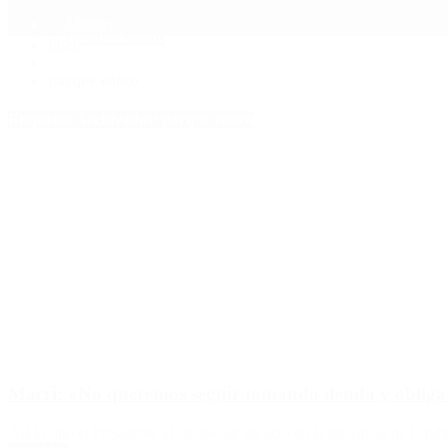
Mundo
Quiénes Somos
Inicio
>
parque eólico
Etiquetas Archivadas: parque eólico
Macri: «No queremos seguir tomando deuda y obligar 
Así lo dijo el Presidente al encabezar un acto en la provincia de Chubu