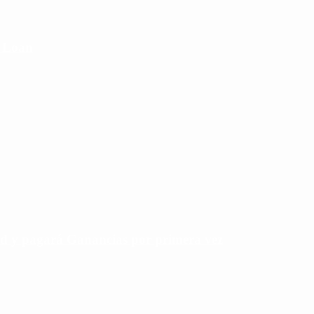
e Loan
rd y pagará Ganancias por primera vez