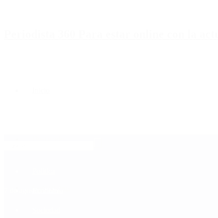
Periodista 360 Para estar online con la ac
Inicio
Destacado
Política
Contactenos
7 de agosto, 2026
Economía
Sociedad