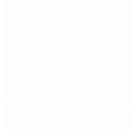
Etiquetas
Escándalo
Polemica
Gobierno
coronavirus
tensión
Elecciones
Alberto Fernandez
Macri
Arge
Lo más visto