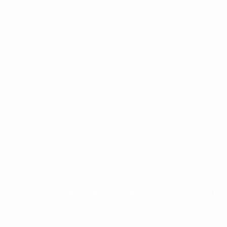
ntina
cristina kirchner
mauricio macri
Dolar
FMI
Economia
Diputados
Cambiemos
Salud
PAS