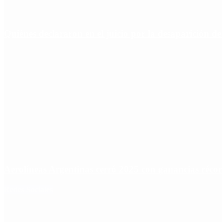
Quiénes declararon en el juicio por la desaparición d
Aerolíneas Argentinas cerró 2025 con ganancias réco
Redes Sociales