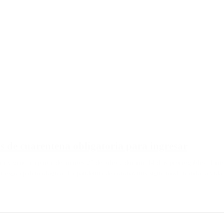
s de cuarentena obligatoria para ingresar
 vigencia a partir del martes 27 de julio y durante 14 días prorrogables. Tant
 riesgo epidemiológico. La pandemia de coronavirus sigue modificando la vida