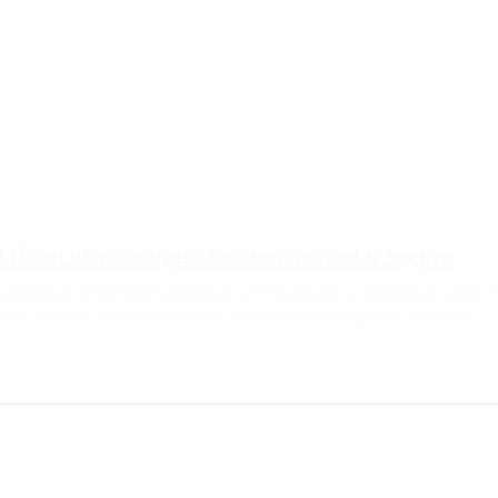
bilitan otro aeropuerto como corredor seguro
ba previsto en la Decisión Administrativa 793 publicada a comienzos de agosto. 
e de fronteras, a partir del próximo lunes, el cupo de ingreso de vuelos del