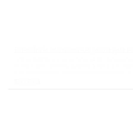
Extienden la cuarentena obligatoria para lo
La ley que exceptuaba a los que viajaban por razones laborales regirá 
el Gobierno nacional postergó la anulación de la cuarentena para aquel
lo que aún deberán aislarse de materia obligatoria por unos días […]
LEER MÁS