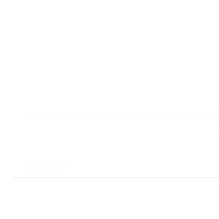
Ampliarán el cupo de pasajeros diarios y ha
Pasaría de los 1.700 pasajeros por día actuales a 2.300, tal como esta
acuerdo a la última Decisión Administrativa del Gobierno sobre el cierr
exterior ya se puede incrementar […]
LEER MÁS