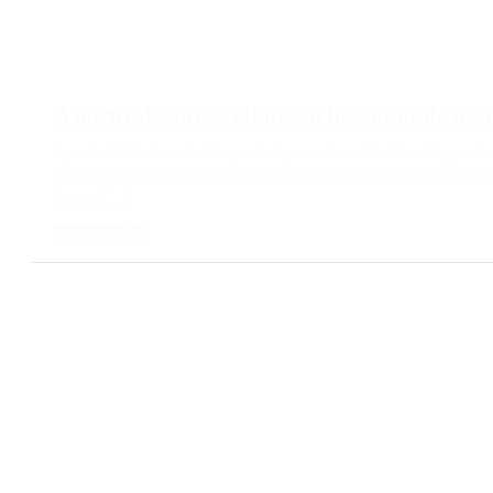
A partir de hoy se eliminan los cupos de ingr
A partir del 1º de noviembre, en tanto, se retomará la situación previa
esquema de vacunación completo. En un nuevo paso hacia la normalizac
ingreso […]
LEER MÁS