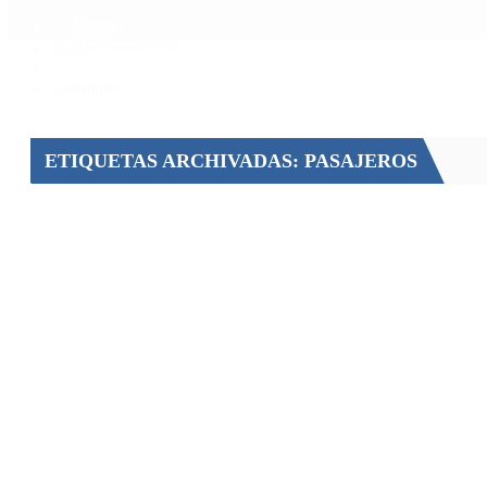
Mundo
Quiénes Somos
Inicio
>
pasajeros
ETIQUETAS ARCHIVADAS: PASAJEROS