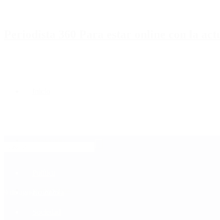
Periodista 360 Para estar online con la ac
Inicio
Destacado
Política
Contactenos
9 de agosto, 2026
Economía
Sociedad