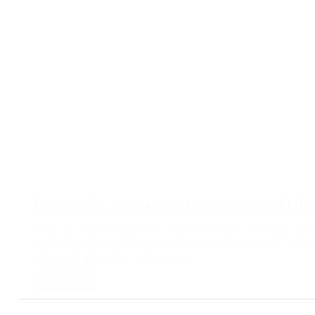
España: los argentinos deberán hacer 10 día
La medida firmada por el gobierno del presidente Pedro Sánchez tendrá
la Argentina como Colombia y Bolivia son considerados países de alto
cada país. Con la quinta ola en España, […]
LEER MÁS