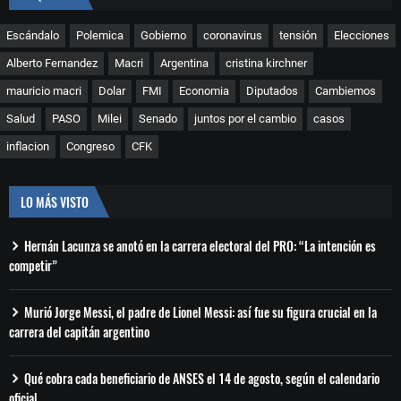
Escándalo
Polemica
Gobierno
coronavirus
tensión
Elecciones
Alberto Fernandez
Macri
Argentina
cristina kirchner
mauricio macri
Dolar
FMI
Economia
Diputados
Cambiemos
Salud
PASO
Milei
Senado
juntos por el cambio
casos
inflacion
Congreso
CFK
LO MÁS VISTO
Hernán Lacunza se anotó en la carrera electoral del PRO: “La intención es
competir”
Murió Jorge Messi, el padre de Lionel Messi: así fue su figura crucial en la
carrera del capitán argentino
Qué cobra cada beneficiario de ANSES el 14 de agosto, según el calendario
oficial