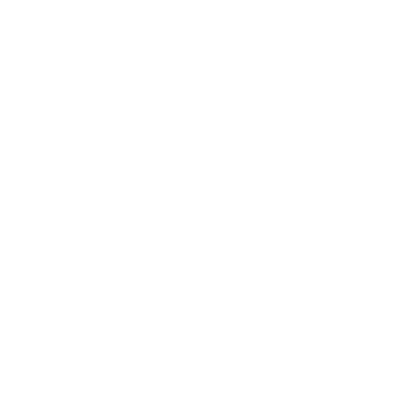
Mundo
Quiénes Somos
Inicio
>
pasivos
Etiquetas Archivadas: pasivos
El Presidente promulgó la nueva ley de movilidad jub
«No creemos que ningún jubilado esté muy bien con los ingresos que t