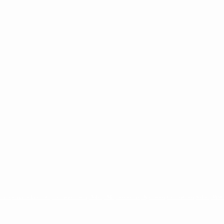
ntina
cristina kirchner
mauricio macri
Dolar
FMI
Economia
Diputados
Cambiemos
Salud
PAS