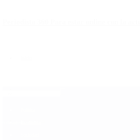
Periodista 360 Para estar online con la ac
Inicio
Destacado
Política
Contactenos
6 de agosto, 2026
Economía
Sociedad