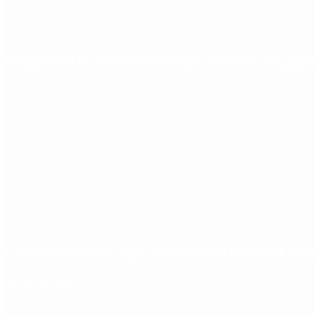
Quiénes son los gobernadores más alineados con Javie
Ciclogénesis: cómo impactará el nuevo fenómeno met
Redes Sociales