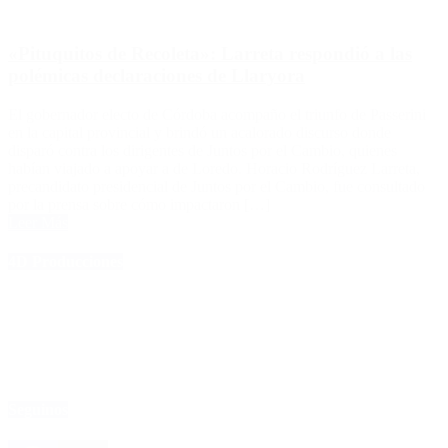
«Pituquitos de Recoleta»: Larreta respondió a las
polémicas declaraciones de Llaryora
El gobernador electo de Córdoba acompaño el triunfo de Passerini
en la capital provincial y brindó un acalorado discurso donde
disparó contra los dirigentes de Juntos por el Cambio, quienes
habían viajado a apoyar a de Loredo. Horacio Rodríguez Larreta,
precandidato presidencial de Juntos por el Cambio, fue consultado
por la prensa sobre cómo impactaron […]
Leer Más
4D Producciones
Seguinos