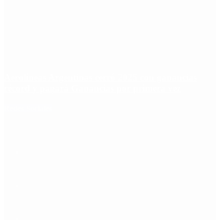
Aerolíneas Argentinas cerró 2025 con ganancias
récord y pagará Ganancias por primera vez
Redes Sociales