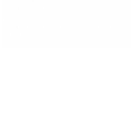
Aerolíneas Argentinas cerró 2025 con ganancias
récord y pagará Ganancias por primera vez
Desalojos exprés, expropiaciones y escrituras: las
claves del proyecto de propiedad privada del
Gobierno
Copyright 2025 © Todos los derechos reservados