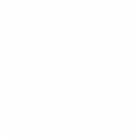
Qué dijo Candela Arizaga tras el escándalo con
Facundo Moyano
Quiénes declararon en el juicio por la desaparición
de Loan