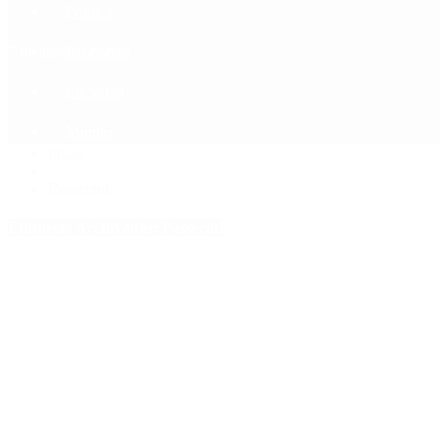
Política
Contactenos
7 de agosto, 2026
Economía
Sociedad
Quiénes Somos
Mundo
Inicio
>
Passerini
Etiquetas Archivadas: Passerini